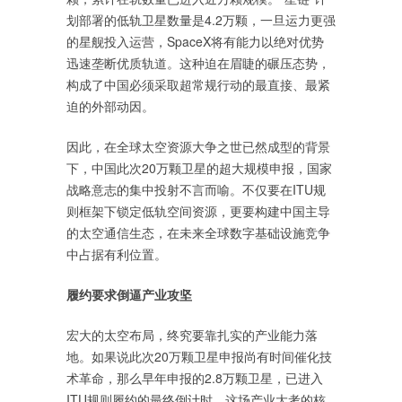
划部署的低轨卫星数量是4.2万颗，一旦运力更强
的星舰投入运营，SpaceX将有能力以绝对优势
迅速垄断优质轨道。这种迫在眉睫的碾压态势，
构成了中国必须采取超常规行动的最直接、最紧
迫的外部动因。
因此，在全球太空资源大争之世已然成型的背景
下，中国此次20万颗卫星的超大规模申报，国家
战略意志的集中投射不言而喻。不仅要在ITU规
则框架下锁定低轨空间资源，更要构建中国主导
的太空通信生态，在未来全球数字基础设施竞争
中占据有利位置。
履约要求
倒逼
产业
攻坚
宏大的太空布局，终究要靠扎实的产业能力落
地。如果说此次20万颗卫星申报尚有时间催化技
术革命，那么早年申报的2.8万颗卫星，已进入
ITU规则履约的最终倒计时。这场产业大考的核