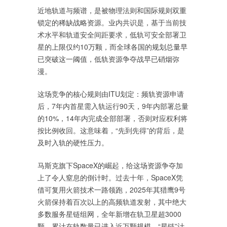
近地轨道与频谱，是被物理法则和国际规则双重
锁定的稀缺战略资源。业内共识是，基于当前技
术水平和轨道安全间距要求，低轨可安全部署卫
星的上限仅约10万颗，而全球各国的规划总量早
已突破这一阈值，低轨资源争夺战早已硝烟弥
漫。
这场竞争的核心规则由ITU划定：频轨资源申请
后，7年内首星需入轨运行90天，9年内部署总量
的10%，14年内完成全部部署，否则对应权利将
按比例收回。这意味着，“先到先得”的背后，是
及时入轨的硬性压力。
马斯克旗下SpaceX的崛起，给这场资源争夺加
上了令人窒息的倒计时。过去十年，SpaceX凭
借可复用火箭技术一路领跑，2025年其猎鹰9号
火箭保持着百次以上的高频轨道发射，其中绝大
多数服务星链组网，全年新增在轨卫星超3000
颗，累计在轨数量已进入近万颗规模。“星链”计