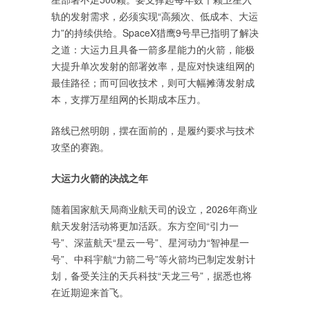
轨的发射需求，必须实现“高频次、低成本、大运
力”的持续供给。SpaceX猎鹰9号早已指明了解决
之道：大运力且具备一箭多星能力的火箭，能极
大提升单次发射的部署效率，是应对快速组网的
最佳路径；而可回收技术，则可大幅摊薄发射成
本，支撑万星组网的长期成本压力。
路线已然明朗，摆在面前的，是履约要求与技术
攻坚的赛跑。
大运力火箭的决战之年
随着国家航天局商业航天司的设立，2026年商业
航天发射活动将更加活跃。东方空间“引力一
号”、深蓝航天“星云一号”、星河动力“智神星一
号”、中科宇航“力箭二号”等火箭均已制定发射计
划，备受关注的天兵科技“天龙三号”，据悉也将
在近期迎来首飞。