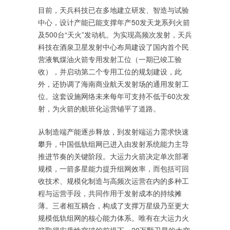
目前，天兵科技已在多地建立研发、智造与试验
中心，设计产能已能支撑年产50发天龙系列火箭
及500台“天火”发动机。为实现高频次发射，天兵
科技在酒泉卫星发射中心布局建设了国内首个民
营液氧煤油火箭专用发射工位（一期已竣工验
收），并启动第二个专用工位的规划建设，此
外，还协调了海南商业航天发射场的通用发射工
位。这套设施网络未来每年可支持不低于60次发
射，为火箭的航班化运营铺平了道路。
从制造端产能逐步释放，到发射端运力需求快速
攀升，中国低轨组网已进入由发射系统能力主导
推进节奏的关键阶段。大运力火箭决定单次部署
规模，一箭多星能力提升组网效率，而包括可回
收技术、规模化制造与高频次运营在内的多种工
程与运营手段，共同作用于发射成本的持续摊
薄。三者相互耦合，构成了支撑万星级乃至更大
规模低轨组网的核心能力体系。唯有在大运力火
箭取得实质性突破的前提下，20万颗卫星的太空