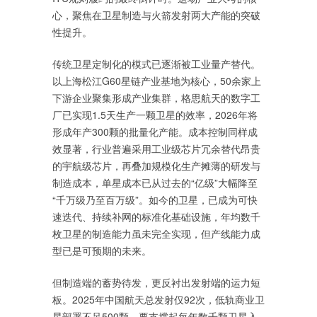
心，聚焦在卫星制造与火箭发射两大产能的突破
性提升。
传统卫星定制化的模式已逐渐被工业量产替代。
以上海松江G60星链产业基地为核心，50余家上
下游企业聚集形成产业集群，格思航天的数字工
厂已实现1.5天生产一颗卫星的效率，2026年将
形成年产300颗的批量化产能。成本控制同样成
效显著，行业普遍采用工业级芯片冗余替代昂贵
的宇航级芯片，再叠加规模化生产摊薄的研发与
制造成本，单星成本已从过去的“亿级”大幅降至
“千万级乃至百万级”。如今的卫星，已成为可快
速迭代、持续补网的标准化基础设施，年均数千
枚卫星的制造能力虽未完全实现，但产线能力成
型已是可预期的未来。
但制造端的蓄势待发，更反衬出发射端的运力短
板。2025年中国航天总发射仅92次，低轨商业卫
星部署不足500颗。要支撑起每年数千颗卫星入