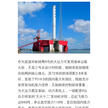
作为直接对标猎鹰9号的大运力可复用液体运载
火箭，天龙三号从设计到性能，都精准直指规模
化组网的核心痛点。其72米的箭体搭配3.8米直
径，造就了约19.0的国内最大长细比，既能充分
发挥发动机推力优势，又能精准控制箭体重量，
为大运力奠定基础。动力系统上，一级配置9台
自主研发的“天火十二”发动机并联，总起飞推力
达840吨，单台真空推力110吨，是目前国内推力
最大、推质比最高的民营火箭发动机；它也是我