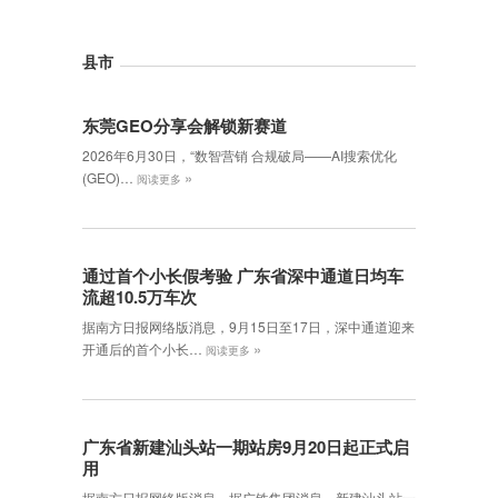
县市
东莞GEO分享会解锁新赛道
2026年6月30日，‌“数智营销 合规破局——AI搜索优化
»
(GEO)…
阅读更多
通过首个小长假考验 广东省深中通道日均车
流超10.5万车次
据南方日报网络版消息，9月15日至17日，深中通道迎来
»
开通后的首个小长…
阅读更多
广东省新建汕头站一期站房9月20日起正式启
用
据南方日报网络版消息，据广铁集团消息，新建汕头站一