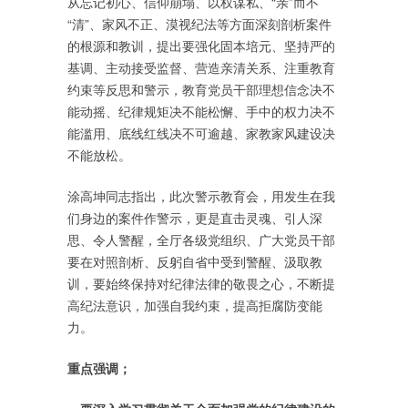
从忘记初心、信仰崩塌、以权谋私、“亲”而不
“清”、家风不正、漠视纪法等方面深刻剖析案件
的根源和教训，提出要强化固本培元、坚持严的
基调、主动接受监督、营造亲清关系、注重教育
约束等反思和警示，教育党员干部理想信念决不
能动摇、纪律规矩决不能松懈、手中的权力决不
能滥用、底线红线决不可逾越、家教家风建设决
不能放松。
涂高坤同志指出，此次警示教育会，用发生在我
们身边的案件作警示，更是直击灵魂、引人深
思、令人警醒，全厅各级党组织、广大党员干部
要在对照剖析、反躬自省中受到警醒、汲取教
训，要始终保持对纪律法律的敬畏之心，不断提
高纪法意识，加强自我约束，提高拒腐防变能
力。
重点强调；