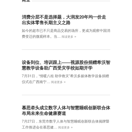
消费分层不是选择题，大润发20年均一价走
出实体零售长期主义之路
如今的超市已不只是商品交易的场所，更成为观察中国消
»
费变迁的微观样本。当…
阅读更多
设备到位、培训跟上——视源股份捐赠希沃智
慧教学设备助广西受灾学校如期开学
7月31日，“情暖八桂 助学救灾”希沃多媒体教学设备捐赠
»
仪式在广西南宁…
阅读更多
慕思牵头成立数字人体与智慧睡眠创新联合体
布局未来生命健康赛道
7月27日，东莞市数字人体与智慧睡眠创新联合体揭牌暨
»
工作推进会在慕思健…
阅读更多