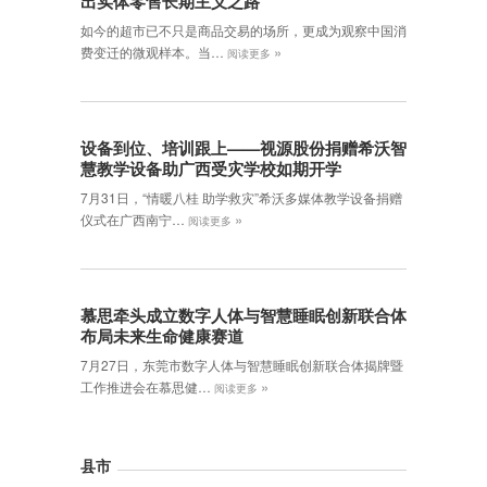
出实体零售长期主义之路
如今的超市已不只是商品交易的场所，更成为观察中国消
»
费变迁的微观样本。当…
阅读更多
设备到位、培训跟上——视源股份捐赠希沃智
慧教学设备助广西受灾学校如期开学
7月31日，“情暖八桂 助学救灾”希沃多媒体教学设备捐赠
»
仪式在广西南宁…
阅读更多
慕思牵头成立数字人体与智慧睡眠创新联合体
布局未来生命健康赛道
7月27日，东莞市数字人体与智慧睡眠创新联合体揭牌暨
»
工作推进会在慕思健…
阅读更多
县市