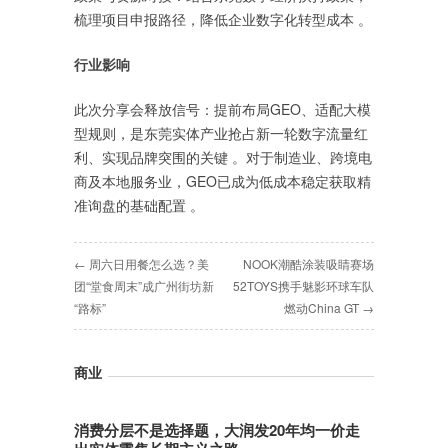
梳理项目申报路径，降低企业数字化转型成本 。‌
行业影响
此次分享会释放信号：‌提前布局GEO、适配大模
型规则‌，是东莞实体产业抢占新一轮数字流量红
利、实现品牌突围的关键 。对于制造业、跨境电
商及本地服务业，GEO已成为低成本稳定获取精
准询盘的基础配置 。‌
← 周六日用餐怎么选？美
NOOK潮酷涂装吸睛赛场
团“堂食周末”成广州街坊新
52TOYS携手魅影环球车队
“路标”
燃动China GT →
商业
消费分层不是选择题，大润发20年均一价走