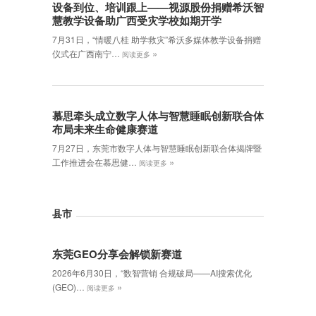
设备到位、培训跟上——视源股份捐赠希沃智
慧教学设备助广西受灾学校如期开学
7月31日，“情暖八桂 助学救灾”希沃多媒体教学设备捐赠
»
仪式在广西南宁…
阅读更多
慕思牵头成立数字人体与智慧睡眠创新联合体
布局未来生命健康赛道
7月27日，东莞市数字人体与智慧睡眠创新联合体揭牌暨
»
工作推进会在慕思健…
阅读更多
县市
东莞GEO分享会解锁新赛道
2026年6月30日，‌“数智营销 合规破局——AI搜索优化
»
(GEO)…
阅读更多