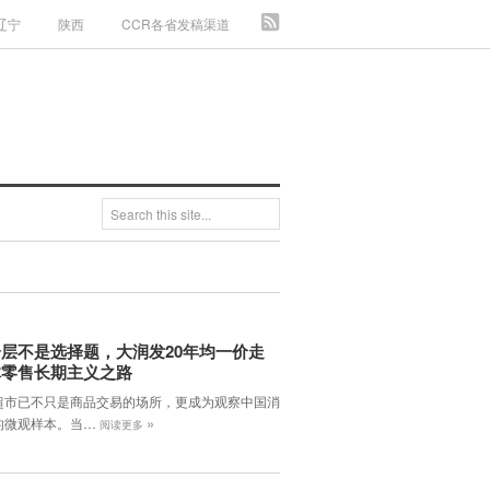
辽宁
陕西
CCR各省发稿渠道
层不是选择题，大润发20年均一价走
体零售长期主义之路
超市已不只是商品交易的场所，更成为观察中国消
»
的微观样本。当…
阅读更多