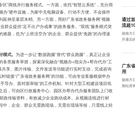
专区”两线并行服务模式。一方面，依托“智慧云系统”，充分用
视频办”硬件设施，为家中无电脑设备、行动不方便、不会操作
利延伸至基层末梢。另一方面，用好广东省政务服务网“视频
通过首
流超1
业群众提供“足不出户办成事”的政务服务。“双线”服务模式突
难题，也为“上班没空办”的企业、群众提供“免跑”的办理途
据南方
开通后
好模式。
为进一步让“数据跑腿”替代“群众跑腿”，真正让企业
各类服务举措，探索深化融合“视频办+指尖办+帮办代办”工
广东省
屏幕共享、图片传输、文件发送等功能进行实时互动，完成咨询
用
实时链接“广东省政务服务网”的功能，可由专业客服根据申办
据南方
把手导办、面对面审核”的工作机制。针对大型工程建设项目纸
期站房将
之后，可由区行政服务中心、园区办帮办代办服务团队上门收
S邮政传输资料，有效减少企业跑动成本。从视频连线进行材
程中，企业、群众无需跑现场，无需在现场等候，只需线上轻