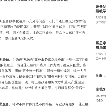
设备
慧教
7月31
务服务数字化运用不充分等问题，江门市蓬江区充分发挥“视
仪式在
空间限制的便民属性，开展“视频办”服务试点，打造“不见面
、镇、村、园区全覆盖，让蓬江区企业、群众不出家门即可办
项，累计服务3万多人次。
慕思
布局
7月2
工作推
新路径。
为确保“视频办”政务服务试点经验由“一地一域”向“燎
用的基础上，出台蓬江区推广应用工作方案，建立从配置、应
服务体系，明确“五个统一标准”，即统一预约规则、统一人员
县市
一服务流程，确保蓬江区“视频办”服务同标同质同效。目前蓬
，服务范围覆盖区、镇、村三级政务服务大厅和重点产业园区，
40项，构建起“15分钟”政务服务圈，打通服务群众“最后一
东莞G
2026
(GEO)
面服务。
针对不同群体打造不同特色、专业政务服务，蓬江区