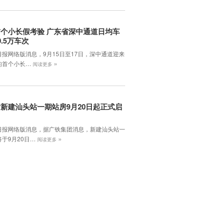
个小长假考验 广东省深中通道日均车
0.5万车次
日报网络版消息，9月15日至17日，深中通道迎来
»
的首个小长…
阅读更多
新建汕头站一期站房9月20日起正式启
日报网络版消息，据广铁集团消息，新建汕头站一
»
于9月20日…
阅读更多