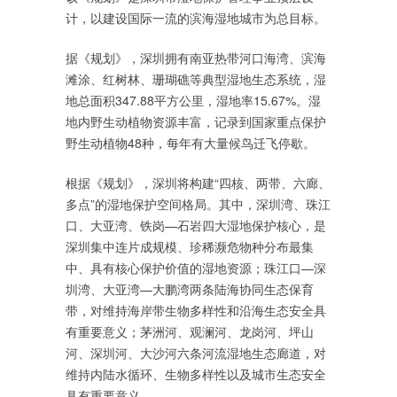
计，以建设国际一流的滨海湿地城市为总目标。
据《规划》，深圳拥有南亚热带河口海湾、滨海
滩涂、红树林、珊瑚礁等典型湿地生态系统，湿
地总面积347.88平方公里，湿地率15.67%。湿
地内野生动植物资源丰富，记录到国家重点保护
野生动植物48种，每年有大量候鸟迁飞停歇。
根据《规划》，深圳将构建“四核、两带、六廊、
多点”的湿地保护空间格局。其中，深圳湾、珠江
口、大亚湾、铁岗—石岩四大湿地保护核心，是
深圳集中连片成规模、珍稀濒危物种分布最集
中、具有核心保护价值的湿地资源；珠江口—深
圳湾、大亚湾—大鹏湾两条陆海协同生态保育
带，对维持海岸带生物多样性和沿海生态安全具
有重要意义；茅洲河、观澜河、龙岗河、坪山
河、深圳河、大沙河六条河流湿地生态廊道，对
维持内陆水循环、生物多样性以及城市生态安全
具有重要意义。