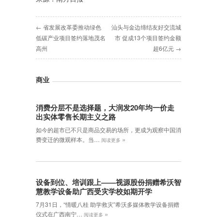
← 省发展改革委推动绿色
汕头与金边缔结友好交流城
低碳产业项目签约落地茂名
市 促成13个项目签约金额
高州
超6亿元 →
商业
消费分层不是选择题，大润发20年均一价走
出实体零售长期主义之路
如今的超市已不只是商品交易的场所，更成为观察中国消
»
费变迁的微观样本。当…
阅读更多
设备到位、培训跟上——视源股份捐赠希沃智
慧教学设备助广西受灾学校如期开学
7月31日，“情暖八桂 助学救灾”希沃多媒体教学设备捐赠
»
仪式在广西南宁…
阅读更多