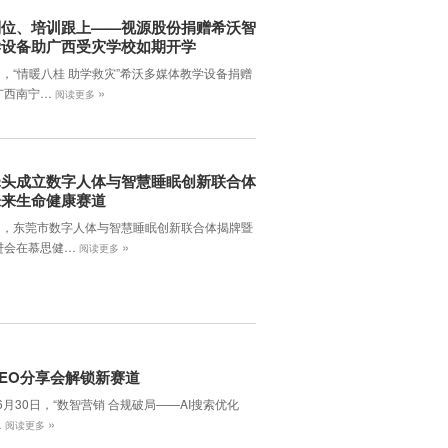
到位、培训跟上——视源股份捐赠希沃智
学设备助广西受灾学校如期开学
日，“情暖八桂 助学救灾”希沃多媒体教学设备捐赠
»
广西南宁…
阅读更多
牵头成立数字人体与智慧睡眠创新联合体
未来生命健康赛道
7日，东莞市数字人体与智慧睡眠创新联合体揭牌暨
»
进会在慕思健…
阅读更多
EO分享会解锁新赛道
年6月30日，‌“数智营销 合规破局——AI搜索优化
»
…
阅读更多