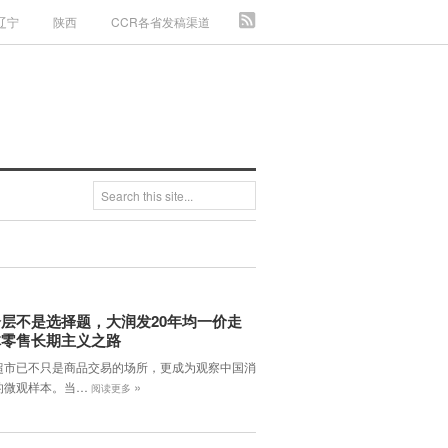
辽宁
陕西
CCR各省发稿渠道
层不是选择题，大润发20年均一价走
体零售长期主义之路
超市已不只是商品交易的场所，更成为观察中国消
»
的微观样本。当…
阅读更多