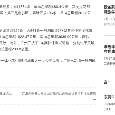
最多，累计334条，单向总里程480.4公里；其次是花都
设备
慧教
公里；第三是南沙区，累计开放106条，单向总里程261.2公
7月31
仪式在
试道路925条，含661条一般测试道路和2条高快速测试道
总里程1822.47公里，双向总里程3636.00公里，南沙
开放。此外，广州开放了2条高快速测试道路，分别位于黄埔
慕思
总里程209.8公里。
布局
7月2
云一体化”应用试点城市之一，今年以来，广州已新增一般测试
工作推
县市
码在深圳上
广湛高铁佛山站全面开建深江高铁建设取得阶段性进展
东莞G
→
2026
(GEO)