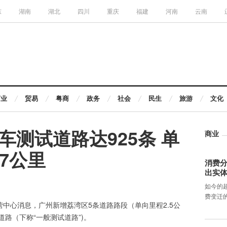
东
湖南
湖北
四川
重庆
福建
河南
云南
商业
贸易
粤商
政务
社会
民生
旅游
文化
车测试道路达925条 单
商业
47公里
消费分
出实
如今的
费变迁
营中心消息，广州新增荔湾区5条道路路段（单向里程2.5公
路（下称“一般测试道路”)。