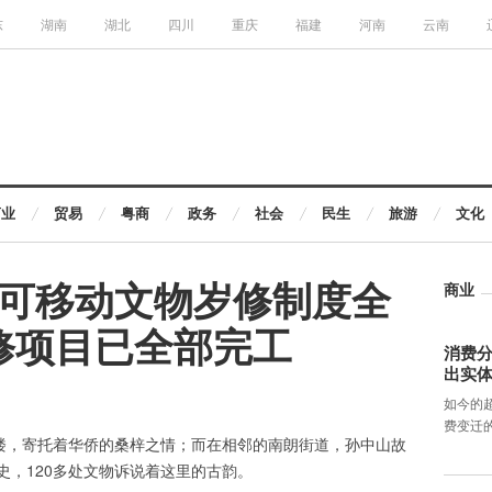
东
湖南
湖北
四川
重庆
福建
河南
云南
商业
贸易
粤商
政务
社会
民生
旅游
文化
可移动文物岁修制度全
商业
岁修项目已全部完工
消费分
出实
如今的
费变迁
碉楼，寄托着华侨的桑梓之情；而在相邻的南朗街道，孙中山故
史，120多处文物诉说着这里的古韵。