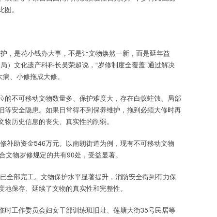
比图。
保护，是花小钱办大事，不是让文物焕然一新，而是延年益
局）文化遗产科科长吴荣超说，“岁修制度全覆盖”通过解决
大病、小修拖成大修。
位的不可移动文物数量多、保护难度大，存在白蚁蛀蚀、局部
旧等安全隐患。如果日常得不到保养维护，拖到必须大修时再
文物历史信息的丧失、真实性的削弱。
岁修补助资金546万元。以南朗街道为例，现有不可移动文物
符合文物岁修规定的共有90处，受益显著。
项目已全部完工。文物保护水平显著提升，消防安全得到有力保
度地保存、延续了文物的真实性和完整性。
临时工作委员会妇女干部训练班旧址、莲塘大街35号民居等