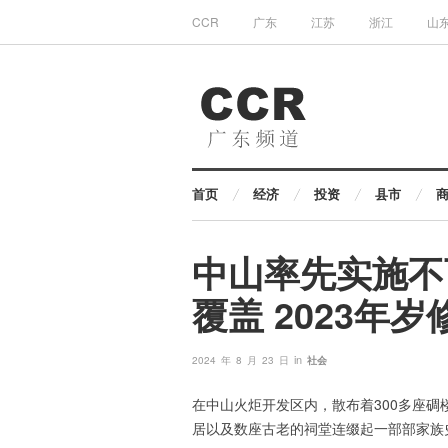
CCR
广东
江苏
浙江
山
首页
经济
投资
县市
中山率先实施不
覆盖 2023年
in
2024 年 8 月 23 日
社会
在中山火炬开发区内，散布着300多座
居以及数座古老的祠堂连缀起一部部家族