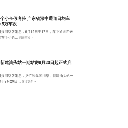
个小长假考验 广东省深中通道日均车
0.5万车次
日报网络版消息，9月15日至17日，深中通道迎来
»
的首个小长…
阅读更多
新建汕头站一期站房9月20日起正式启
日报网络版消息，据广铁集团消息，新建汕头站一
»
于9月20日…
阅读更多