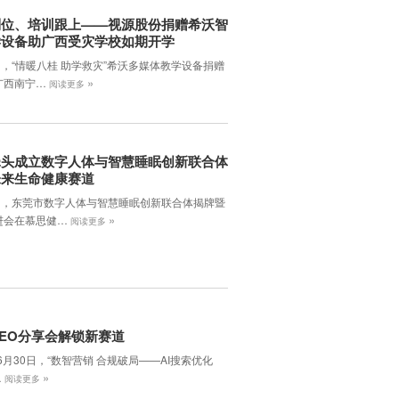
到位、培训跟上——视源股份捐赠希沃智
学设备助广西受灾学校如期开学
日，“情暖八桂 助学救灾”希沃多媒体教学设备捐赠
»
广西南宁…
阅读更多
牵头成立数字人体与智慧睡眠创新联合体
未来生命健康赛道
7日，东莞市数字人体与智慧睡眠创新联合体揭牌暨
»
进会在慕思健…
阅读更多
EO分享会解锁新赛道
年6月30日，‌“数智营销 合规破局——AI搜索优化
»
…
阅读更多