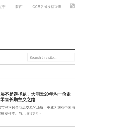
辽宁
陕西
CCR各省发稿渠道
层不是选择题，大润发20年均一价走
体零售长期主义之路
超市已不只是商品交易的场所，更成为观察中国消
»
的微观样本。当…
阅读更多