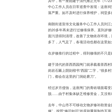
其中，有一座始建于清代雍正元年（17
中心工作人员在日常巡查中发现：这座祠
落严重。如不及时进行保养维护，祠堂多
南朗街道宣传文化服务中心工作人员刘江
的20多年再未进行过修缮保养。直到岁
面污渍得到清理，改善了文物依存环境，
多了，人气足了，各项活动也都在这里如
在岁修推行的过程中，得到修缮的不只是
建于清代的茶西西园闸门就承载着茶西村
岗岩石匾上阴刻楷书“西园”二字，“很多
门，都会在这里的门洞处磨刀”。
经过岁月侵蚀，这座闸门的青砖墙面霉变
脱……由于村集体缺乏维修资金，又没有
去年，中山市不可移动文物岁修补助资金
修”，按照“修旧如旧”的原则重新制作瓦