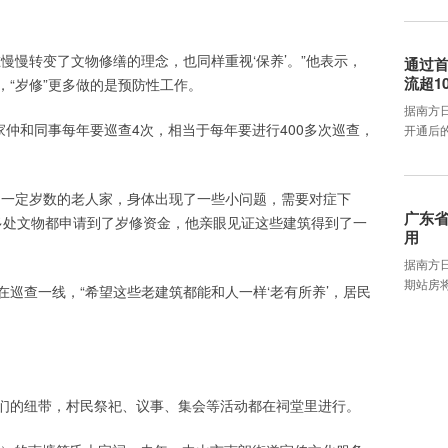
慢慢转变了文物修缮的理念，也同样重视‘保养’。”他表示，
通过首
流超1
“岁修”更多做的是预防性工作。
据南方
家仲和同事每年要巡查4次，相当于每年要进行400多次巡查，
开通后
了一定岁数的老人家，身体出现了一些小问题，需要对症下
广东省
0多处文物都申请到了岁修资金，他亲眼见证这些建筑得到了一
用
据南方
期站房将
巡查一线，“希望这些老建筑都能和人一样‘老有所养’，居民
们的纽带，村民祭祀、议事、集会等活动都在祠堂里进行。