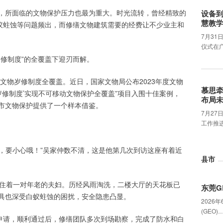
，所面临的文物保护压力也最为重大。时光流转，曾经精致的
设备
慧教
白蚁蛀蚀等问题频出，而修缮文物建筑需要的经费让不少业主和
7月31
仪式在
修制度”的全覆盖下迎刃而解。
动文物岁修制度全覆盖。近日，国家文物局公布2023年度文物
慕思
岁修制度’实现不可移动文物保护全覆盖”项目入围十佳案例，
布局
市文物保护提供了一个样本借鉴。
7月2
工作推
了，要小心哦！”吴家仲数不清，这是他第几次到访这座有着近
县市
居住着一对年老的夫妇。历经风雨淘洗，二楼大厅的天花板已
东莞G
具也深受白蚁蛀蚀的困扰，安全隐患凸显。
2026
(GEO)
的申请，顺利通过后，修缮团队多次到场勘察，完成了防水和白