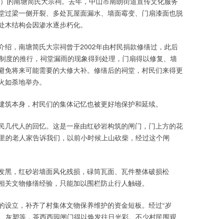
23）的南塘简氏大宗祠。去年，中山市南朗街道宣传文化服务
堂过梁一侧开裂、多处瓦屋面漏水、墙面霉变、门扇漆面也脱
处木结构会因渗水逐步朽化。
介绍，南塘简氏大宗祠曾于2002年由村民捐款修缮过，此后
修制度的推行，祠堂漏雨的现象得到处理，门扇得以修复、墙
避免将来可能需要的大修大补。修缮后的祠堂，村民们来得更
火如荼地举办。
建筑本身，村民们的集体记忆也被更好地保护和延续。
民几代人的回忆。这是一座由红砂岩构筑的闸门，门上方的花
村里的老人家告诉我们，以前小时候上山砍柴，经过这个闸
发黑，红砂岩墙面风化残损，碌筒瓦面、瓦件整体破损松
相关文物修缮经验，只能加以围栏防止行人触碰。
的设立，补齐了村集体文物保养维护的资金短板。经过“岁
面、灰塑等，茶西西园闸门得以焕发往日光彩。不少村民围观