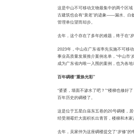
这是中山不可移动文物最集中的两个区域
古建筑也会有“衰老”的迹象——漏水、
管理单位望而却步。
去年，这个存在了多年的难题，终于在“岁
2023年，中山在广东省率先实施不可移
事业高质量发展推介案例名单，“中山市‘
成为广东省内唯一入围的案例，也为各地
百年碉楼“重焕光彩”
“婆婆，墙面不渗水了吧？”“楼梯也修好
百年历史的碉楼了。
这是位于五星白庙东五巷的20号碉楼，
经受潮霉烂大面积长出青苔，楼梯和木家
去年，吴家仲为这座碉楼提交了“岁修”