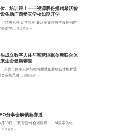
到位、培训跟上——视源股份捐赠希沃智
学设备助广西受灾学校如期开学
日，“情暖八桂 助学救灾”希沃多媒体教学设备捐赠
»
广西南宁…
阅读更多
牵头成立数字人体与智慧睡眠创新联合体
未来生命健康赛道
7日，东莞市数字人体与智慧睡眠创新联合体揭牌暨
»
进会在慕思健…
阅读更多
EO分享会解锁新赛道
年6月30日，‌“数智营销 合规破局——AI搜索优化
»
…
阅读更多