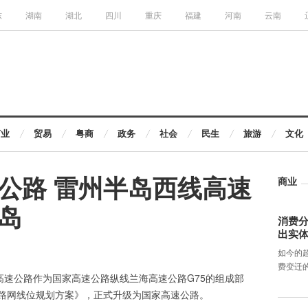
东
湖南
湖北
四川
重庆
福建
河南
云南
商业
贸易
粤商
政务
社会
民生
旅游
文化
公路 雷州半岛西线高速
商业
岛
消费分
出实
如今的
费变迁
高速公路作为国家高速公路纵线兰海高速公路G75的组成部
路网线位规划方案》，正式升级为国家高速公路。