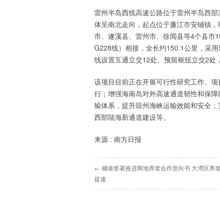
雷州半岛西线高速公路位于雷州半岛西部
体呈南北走向，起点位于廉江市安铺镇，
市、遂溪县、雷州市、徐闻县等4个县市
G228线）相接，全长约150.1公里，
线设置互通立交12处、预留枢纽立交2处，
该项目目前正在开展可行性研究工作。项
行；增强海南岛对外高速通道韧性和保障
输体系，提升琼州海峡运输效能和安全；
西部陆海新通道建设等。
来源 : 南方日报
← 穗港签署推进两地养老合作意向书 大湾区养
提速