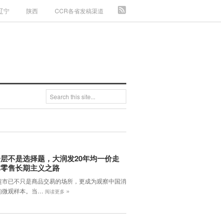
辽宁
陕西
CCR各省发稿渠道
层不是选择题，大润发20年均一价走
体零售长期主义之路
超市已不只是商品交易的场所，更成为观察中国消
»
的微观样本。当…
阅读更多