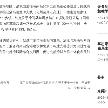
沿海地区，是我国通往海南岛的第二条高速公路通道，路线总
设备
慧教
顺接汕湛高速兰海支线（化州至廉江高速），往南途经廉江
15个乡镇，终点位于徐闻县角尾乡与广东滨海旅游公路（国道
7月31
仪式在
采用双向四车道高速公路技术标准，设计速度120公里/小时，全
投资估算约193.18亿元。
目的建设有利于促进广东与海南相向发展、湛江与海南相向而
慕思
能力，服务海南自贸港建设和发展；构建完善琼州海峡过海运
布局
完善北部湾城际综合交通网，促进北部湾城市群一体化发展和
7月2
工作推
县市
老融合再
江门探索破解农村党组织书记“干多干少一个样、干好干
坏一个样”难题 →
东莞G
2026
(GEO)