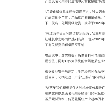
产自茂名化州市的道地中药材化橘红“药食
“尽管化橘红具备药食两用历史，过去因
产品类别不丰富，产品推广和销量受限。
下，茂名、化州两级党委、政府于202
“连续两年提出的建议得到采纳，我非常
社社长廖志略同样感到高兴，他从2023
了有关部委的积极回应采纳。
在建议中，廖志略援引历史资料和详细案
用价值，同时它作为传统的食药物质也有
根据食品安全法规定，生产经营的食品中
质目录，化橘红这一广东“土特产”的潜能
“这两年我们积极抓住各种机会宣传和推
帮助支持以及茂名化州各级部门的积极推
基层素材资料，传递化橘红产业超35万名