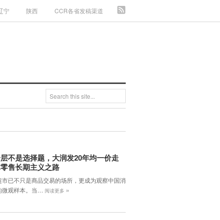
辽宁
陕西
CCR各省发稿渠道
层不是选择题，大润发20年均一价走
体零售长期主义之路
超市已不只是商品交易的场所，更成为观察中国消
»
的微观样本。当…
阅读更多