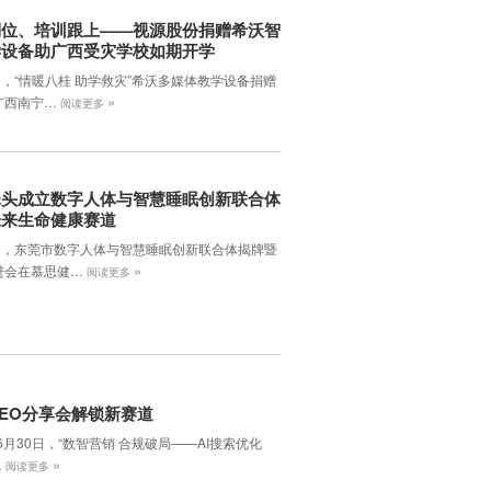
到位、培训跟上——视源股份捐赠希沃智
学设备助广西受灾学校如期开学
日，“情暖八桂 助学救灾”希沃多媒体教学设备捐赠
»
广西南宁…
阅读更多
牵头成立数字人体与智慧睡眠创新联合体
未来生命健康赛道
7日，东莞市数字人体与智慧睡眠创新联合体揭牌暨
»
进会在慕思健…
阅读更多
EO分享会解锁新赛道
年6月30日，‌“数智营销 合规破局——AI搜索优化
»
…
阅读更多