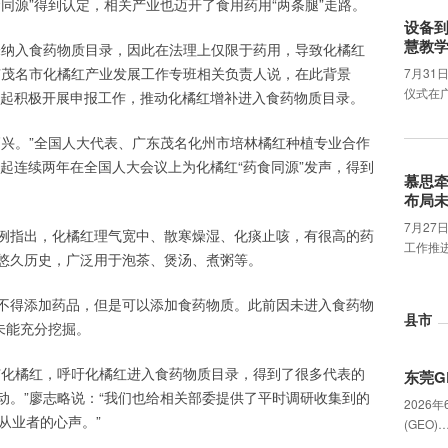
同源”得到认定，相关产业也迈开了食用药用“两条腿”走路。
设备
慧教
未纳入食药物质目录，因此在法理上仅限于药用，导致化橘红
”茂名市化橘红产业发展工作专班相关负责人说，在此背景
7月31
仪式在
0年起积极开展申报工作，推动化橘红增补进入食药物质目录。
高兴。”全国人大代表、广东茂名化州市培林橘红种植专业合作
年起连续两年在全国人大会议上为化橘红“药食同源”发声，得到
慕思
布局
7月2
例指出，化橘红理气宽中、散寒燥湿、化痰止咳，有很高的药
工作推
悠久历史，广泛用于泡茶、煲汤、煮粥等。
不得添加药品，但是可以添加食药物质。此前因未进入食药物
县市
未能充分挖掘。
广化橘红，呼吁化橘红进入食药物质目录，得到了很多代表的
东莞G
动。”廖志略说：“我们也给相关部委提供了平时调研收集到的
2026
从业者的心声。”
(GEO)