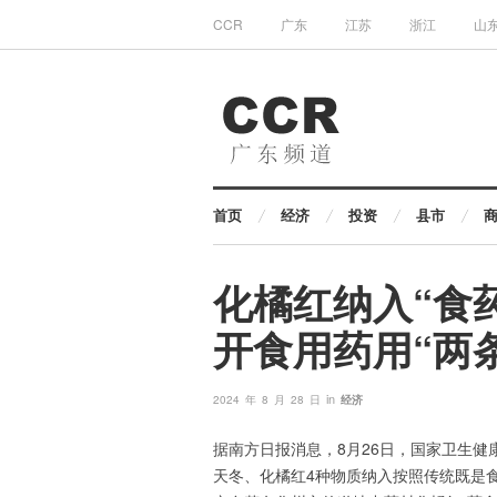
CCR
广东
江苏
浙江
山
首页
经济
投资
县市
化橘红纳入“食
开食用药用“两
in
2024 年 8 月 28 日
经济
据南方日报消息，8月26日，国家卫生
天冬、化橘红4种物质纳入按照传统既是