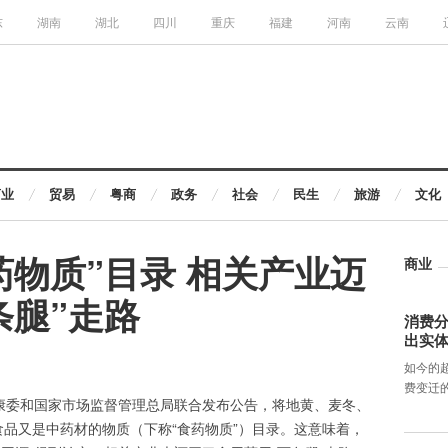
东
湖南
湖北
四川
重庆
福建
河南
云南
商业
贸易
粤商
政务
社会
民生
旅游
文化
药物质”目录 相关产业迈
商业
条腿”走路
消费分
出实
如今的
费变迁
健康委和国家市场监督管理总局联合发布公告，将地黄、麦冬、
食品又是中药材的物质（下称“食药物质”）目录。这意味着，