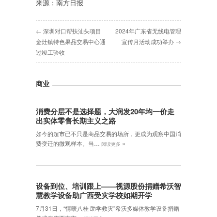
来源：南方日报
← 深圳对口帮扶汕头项目
2024年广东省无线电管理
金灶镇特色果品交易中心通
宣传月活动成功举办 →
过竣工验收
商业
消费分层不是选择题，大润发20年均一价走
出实体零售长期主义之路
如今的超市已不只是商品交易的场所，更成为观察中国消
»
费变迁的微观样本。当…
阅读更多
设备到位、培训跟上——视源股份捐赠希沃智
慧教学设备助广西受灾学校如期开学
7月31日，“情暖八桂 助学救灾”希沃多媒体教学设备捐赠