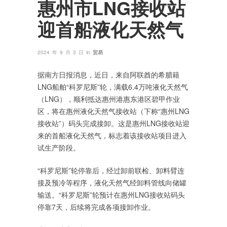
惠州市LNG接收站
迎首船液化天然气
in
2024 年 9 月 3 日
贸易
据南方日报消息，近日，来自阿联酋的希腊籍
LNG船舶“科罗尼斯”轮，满载6.4万吨液化天然气
（LNG），顺利抵达惠州港惠东港区碧甲作业
区，将在惠州液化天然气接收站（下称“惠州LNG
接收站”）码头完成接卸。这是惠州LNG接收站迎
来的首船液化天然气，标志着该接收站项目进入
试生产阶段。
“科罗尼斯”轮停靠后，经过卸前联检、卸料臂连
接及预冷等程序，液化天然气经卸料管线向储罐
输送。“科罗尼斯”轮预计在惠州LNG接收站码头
停靠7天，后续将完成各项接卸作业。