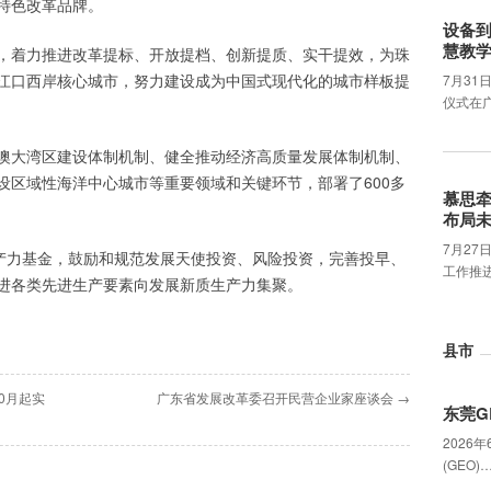
特色改革品牌。
设备
慧教
，着力推进改革提标、开放提档、创新提质、实干提效，为珠
江口西岸核心城市，努力建设成为中国式现代化的城市样板提
7月31
仪式在
澳大湾区建设体制机制、健全推动经济高质量发展体制机制、
设区域性海洋中心城市等重要领域和关键环节，部署了600多
慕思
布局
7月2
生产力基金，鼓励和规范发展天使投资、风险投资，完善投早、
工作推
进各类先进生产要素向发展新质生产力集聚。
县市
0月起实
广东省发展改革委召开民营企业家座谈会 →
东莞G
2026
(GEO)