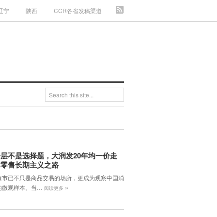
辽宁
陕西
CCR各省发稿渠道
层不是选择题，大润发20年均一价走
体零售长期主义之路
超市已不只是商品交易的场所，更成为观察中国消
»
的微观样本。当…
阅读更多