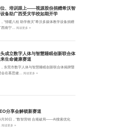
到位、培训跟上——视源股份捐赠希沃智
学设备助广西受灾学校如期开学
日，“情暖八桂 助学救灾”希沃多媒体教学设备捐赠
»
广西南宁…
阅读更多
牵头成立数字人体与智慧睡眠创新联合体
未来生命健康赛道
7日，东莞市数字人体与智慧睡眠创新联合体揭牌暨
»
进会在慕思健…
阅读更多
EO分享会解锁新赛道
年6月30日，‌“数智营销 合规破局——AI搜索优化
»
…
阅读更多