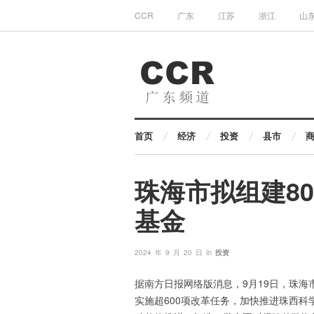
CCR
广东
江苏
浙江
山
首页
经济
投资
县市
珠海市拟组建8
基金
in
2024 年 9 月 20 日
投资
据南方日报网络版消息，9月19日，珠
实施超600项改革任务，加快推进珠西