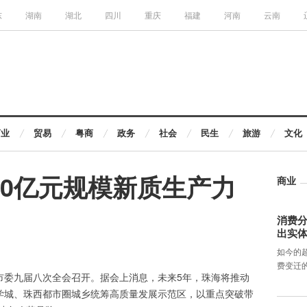
东
湖南
湖北
四川
重庆
福建
河南
云南
商业
贸易
粤商
政务
社会
民生
旅游
文化
00亿元规模新质生产力
商业
消费分
出实
如今的
费变迁
海市委九届八次全会召开。据会上消息，未来5年，珠海将推动
科学城、珠西都市圈城乡统筹高质量发展示范区，以重点突破带