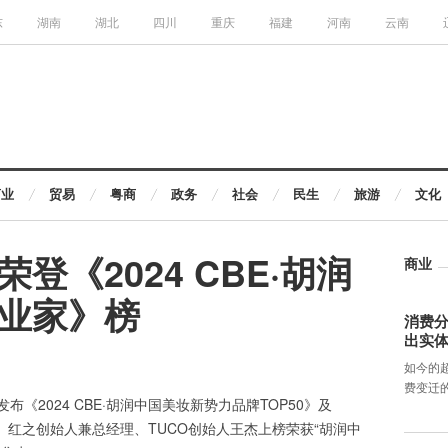
东
湖南
湖北
四川
重庆
福建
河南
云南
商业
贸易
粤商
政务
社会
民生
旅游
文化
登《2024 CBE·胡润
商业
业家》榜
消费分
出实
如今的
费变迁
《2024 CBE·胡润中国美妆新势力品牌TOP50》及
家》。红之创始人兼总经理、TUCO创始人王杰上榜荣获“胡润中