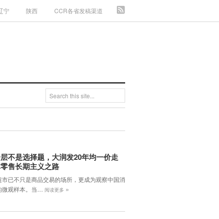
辽宁
陕西
CCR各省发稿渠道
层不是选择题，大润发20年均一价走
体零售长期主义之路
超市已不只是商品交易的场所，更成为观察中国消
»
的微观样本。当…
阅读更多