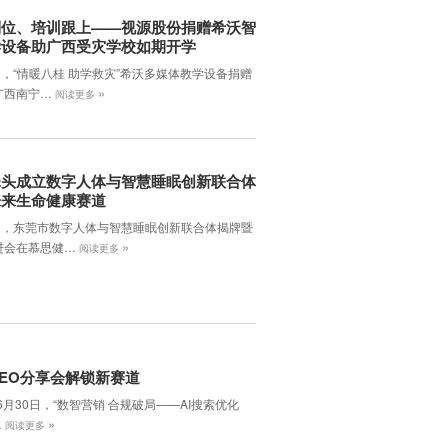
到位、培训跟上——视源股份捐赠希沃智
学设备助广西受灾学校如期开学
日，“情暖八桂 助学救灾”希沃多媒体教学设备捐赠
»
广西南宁…
阅读更多
牵头成立数字人体与智慧睡眠创新联合体
未来生命健康赛道
7日，东莞市数字人体与智慧睡眠创新联合体揭牌暨
»
进会在慕思健…
阅读更多
EO分享会解锁新赛道
年6月30日，‌“数智营销 合规破局——AI搜索优化
»
…
阅读更多