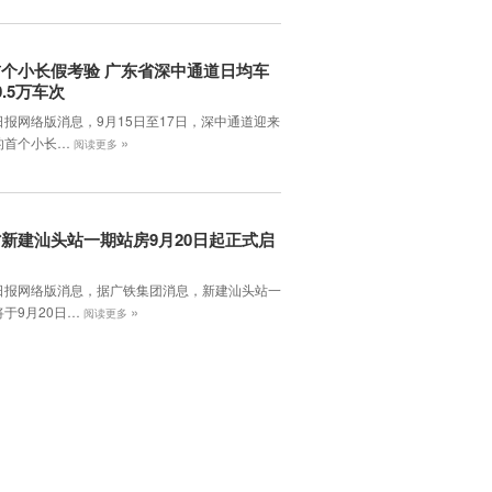
个小长假考验 广东省深中通道日均车
0.5万车次
日报网络版消息，9月15日至17日，深中通道迎来
»
的首个小长…
阅读更多
新建汕头站一期站房9月20日起正式启
日报网络版消息，据广铁集团消息，新建汕头站一
»
于9月20日…
阅读更多