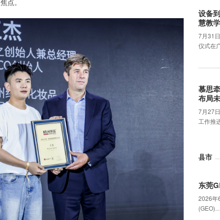
的焦点。
设备
慧教
7月31
仪式在
慕思
布局
7月2
工作推
县市
东莞G
2026
(GEO)