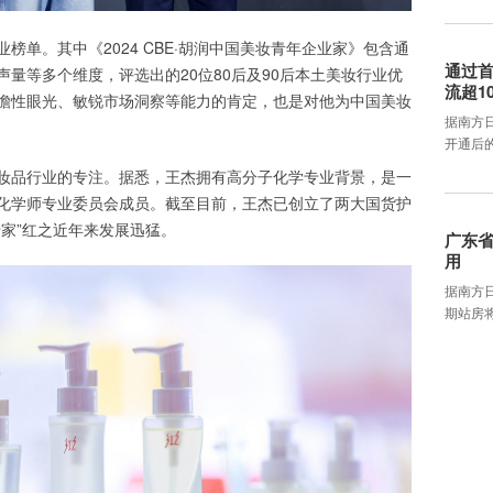
榜单。其中《2024 CBE·胡润中国美妆青年企业家》包含通
通过首
量等多个维度，评选出的20位80后及90后本土美妆行业优
流超1
瞻性眼光、敏锐市场洞察等能力的肯定，也是对他为中国美妆
据南方
开通后
妆品行业的专注。据悉，王杰拥有高分子化学专业背景，是一
化学师专业委员会成员。截至目前，王杰已创立了两大国货护
家”红之近年来发展迅猛。
广东省
用
据南方
期站房将