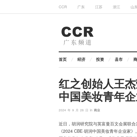
CCR
广东
江苏
浙江
山
首页
经济
投资
县市
红之创始人王杰荣
中国美妆青年企
in
2024 年 9 月 26 日
商业
近日，胡润研究院与英富曼百文会展联合发布
《2024 CBE·胡润中国美妆青年企业