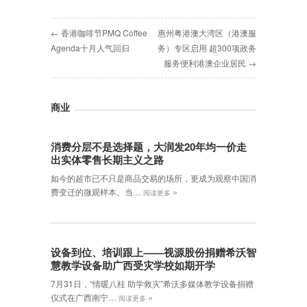
← 香港咖啡节PMQ Coffee
惠州粤港澳大湾区（港澳服
Agenda十月人气回归
务）专区启用 超300项政务
服务便利港澳企业居民 →
商业
消费分层不是选择题，大润发20年均一价走
出实体零售长期主义之路
如今的超市已不只是商品交易的场所，更成为观察中国消
»
费变迁的微观样本。当…
阅读更多
设备到位、培训跟上——视源股份捐赠希沃智
慧教学设备助广西受灾学校如期开学
7月31日，“情暖八桂 助学救灾”希沃多媒体教学设备捐赠
»
仪式在广西南宁…
阅读更多