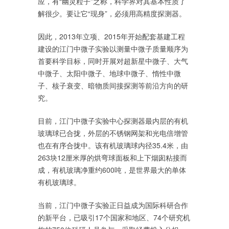
应，有“幽灵粒子”之称，科学界对其基本性质了
解很少。要让它“现身”，必须用高精度探测器。
因此，2013年立项、2015年开始配套基建工程
建设的江门中微子实验以测量中微子质量顺序为
首要科学目标，同时开展对超新星中微子、大气
中微子、太阳中微子、地球中微子、惰性中微
子、核子衰变、暗物质间接探测等前沿方向的研
究。
目前，江门中微子实验中心探测器最内层的有机
玻璃球已合拢，外层的不锈钢网架和光电倍增管
也在有序合拢中。该有机玻璃球内径35.4米，由
263块12厘米厚的烘弯球面板和上下烟囱粘接而
成，有机玻璃净重约600吨，是世界最大的单体
有机玻璃球。
当前，江门中微子实验正日益成为国际科研合作
的新平台，已吸引17个国家和地区、74个研究机