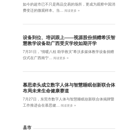
如今的超市已不只是商品交易的场所，更成为观察中国消
»
费变迁的微观样本。当…
阅读更多
设备到位、培训跟上——视源股份捐赠希沃智
慧教学设备助广西受灾学校如期开学
7月31日，“情暖八桂 助学救灾”希沃多媒体教学设备捐赠
»
仪式在广西南宁…
阅读更多
慕思牵头成立数字人体与智慧睡眠创新联合体
布局未来生命健康赛道
7月27日，东莞市数字人体与智慧睡眠创新联合体揭牌暨
»
工作推进会在慕思健…
阅读更多
县市