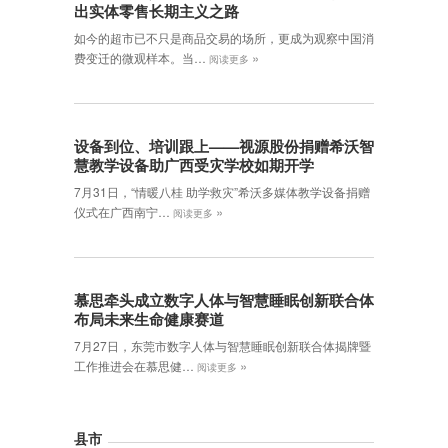
出实体零售长期主义之路
如今的超市已不只是商品交易的场所，更成为观察中国消
»
费变迁的微观样本。当…
阅读更多
设备到位、培训跟上——视源股份捐赠希沃智
慧教学设备助广西受灾学校如期开学
7月31日，“情暖八桂 助学救灾”希沃多媒体教学设备捐赠
»
仪式在广西南宁…
阅读更多
慕思牵头成立数字人体与智慧睡眠创新联合体
布局未来生命健康赛道
7月27日，东莞市数字人体与智慧睡眠创新联合体揭牌暨
»
工作推进会在慕思健…
阅读更多
县市