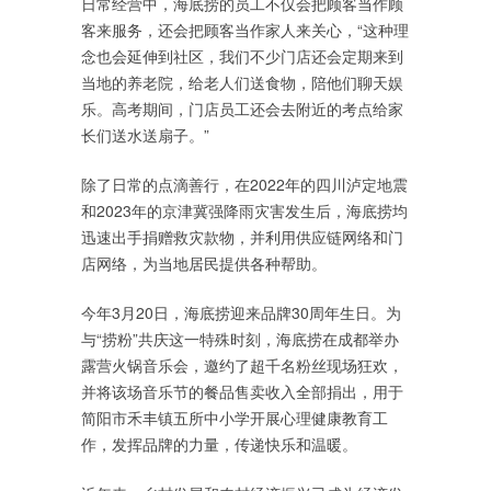
日常经营中，海底捞的员工不仅会把顾客当作顾
客来服务，还会把顾客当作家人来关心，“这种理
念也会延伸到社区，我们不少门店还会定期来到
当地的养老院，给老人们送食物，陪他们聊天娱
乐。高考期间，门店员工还会去附近的考点给家
长们送水送扇子。”
除了日常的点滴善行，在2022年的四川泸定地震
和2023年的京津冀强降雨灾害发生后，海底捞均
迅速出手捐赠救灾款物，并利用供应链网络和门
店网络，为当地居民提供各种帮助。
今年3月20日，海底捞迎来品牌30周年生日。为
与“捞粉”共庆这一特殊时刻，海底捞在成都举办
露营火锅音乐会，邀约了超千名粉丝现场狂欢，
并将该场音乐节的餐品售卖收入全部捐出，用于
简阳市禾丰镇五所中小学开展心理健康教育工
作，发挥品牌的力量，传递快乐和温暖。