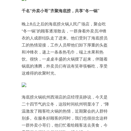
千名“外卖小哥”齐聚海底捞，共享“冬一锅”
晚上8点之后的海底捞火锅人民广场店，聚会吃
“冬一锅”的顾客逐渐散去，一群身着外卖员冲锋
衣的人成群结队走了进来。他们受到了海底捞员
工的热情迎接，工作人员帮他们卸下厚重的头盔
和冲锋衣，递上一条条热毛巾，端上水果和热
饮。很快，一桌桌丰盛的火锅摆了起来，伴随着
锅底的沸腾，外卖员们有说有笑举筷畅吃，享受
这难得的欢聚时光。
海底捞火锅杭州西湖店的店经理吴静说，今天是
二十四节气的立冬，这段时间杭州明显冷了，“降
温激发了顾客吃火锅的热情，近期聚会的人群特
别多。在服务好顾客的同时，我们也很挂念这样
一群外卖小哥们，他们忙着给顾客送去美食，今