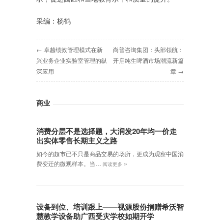
采编：杨鹤
← 卓越绩效管理模式在新
尚普咨询集团：头部领航：
兴业务企业实验室管理的纵
开启纯生啤酒市场潮流新篇
深应用
章 →
商业
消费分层不是选择题，大润发20年均一价走
出实体零售长期主义之路
如今的超市已不只是商品交易的场所，更成为观察中国消
»
费变迁的微观样本。当…
阅读更多
设备到位、培训跟上——视源股份捐赠希沃智
慧教学设备助广西受灾学校如期开学