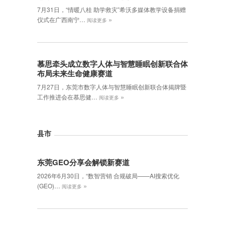
7月31日，“情暖八桂 助学救灾”希沃多媒体教学设备捐赠
»
仪式在广西南宁…
阅读更多
慕思牵头成立数字人体与智慧睡眠创新联合体
布局未来生命健康赛道
7月27日，东莞市数字人体与智慧睡眠创新联合体揭牌暨
»
工作推进会在慕思健…
阅读更多
县市
东莞GEO分享会解锁新赛道
2026年6月30日，‌“数智营销 合规破局——AI搜索优化
»
(GEO)…
阅读更多