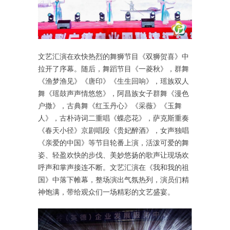
文艺汇演在欢快热烈的舞狮节目《双狮贺喜》中
拉开了序幕。随后，舞蹈节目《一菱秋》，群舞
《渔梦渔见》《唐印》《生生回响》，瑶族双人
舞《瑶鼓声声情悠悠》，阿昌族女子群舞《漫色
户撒》，古典舞《红玉丹心》《采薇》《玉舞
人》，古朴诗词二重唱《蝶恋花》，萨克斯重奏
《春天小径》京剧唱段《贵妃醉酒》，女声独唱
《亲爱的中国》等节目轮番上演，活泼可爱的舞
姿、轻盈欢快的步伐、美妙悠扬的歌声‌让现场欢
呼声和掌声接连不断。文艺汇演在《我和我的祖
国》中落下帷幕，整场演出气氛热列，演员们精
神饱满，带给观众们一场精彩的文艺盛宴。