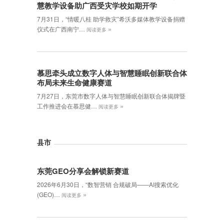
慧教学设备助广西受灾学校如期开学
7月31日，“情暖八桂 助学救灾”希沃多媒体教学设备捐赠
»
仪式在广西南宁…
阅读更多
慕思牵头成立数字人体与智慧睡眠创新联合体
布局未来生命健康赛道
7月27日，东莞市数字人体与智慧睡眠创新联合体揭牌暨
»
工作推进会在慕思健…
阅读更多
县市
东莞GEO分享会解锁新赛道
2026年6月30日，‌“数智营销 合规破局——AI搜索优化
»
(GEO)…
阅读更多