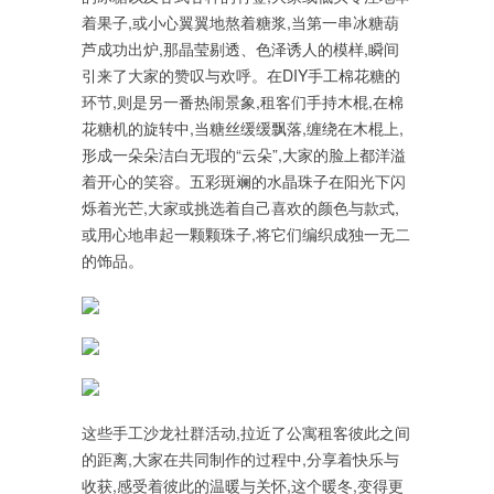
着果子,或小心翼翼地熬着糖浆,当第一串冰糖葫
芦成功出炉,那晶莹剔透、色泽诱人的模样,瞬间
引来了大家的赞叹与欢呼。在DIY手工棉花糖的
环节,则是另一番热闹景象,租客们手持木棍,在棉
花糖机的旋转中,当糖丝缓缓飘落,缠绕在木棍上,
形成一朵朵洁白无瑕的“云朵”,大家的脸上都洋溢
着开心的笑容。五彩斑斓的水晶珠子在阳光下闪
烁着光芒,大家或挑选着自己喜欢的颜色与款式,
或用心地串起一颗颗珠子,将它们编织成独一无二
的饰品。
这些手工沙龙社群活动,拉近了公寓租客彼此之间
的距离,大家在共同制作的过程中,分享着快乐与
收获,感受着彼此的温暖与关怀,这个暖冬,变得更