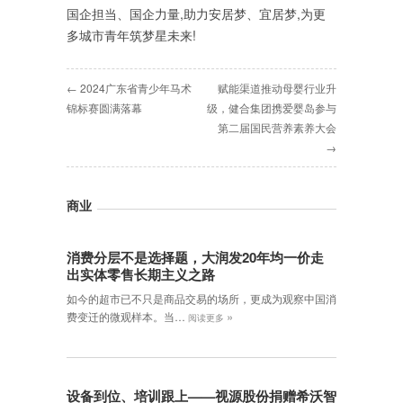
国企担当、国企力量,助力安居梦、宜居梦,为更
多城市青年筑梦星未来!
← 2024广东省青少年马术
赋能渠道推动母婴行业升
锦标赛圆满落幕
级，健合集团携爱婴岛参与
第二届国民营养素养大会
→
商业
消费分层不是选择题，大润发20年均一价走
出实体零售长期主义之路
如今的超市已不只是商品交易的场所，更成为观察中国消
»
费变迁的微观样本。当…
阅读更多
设备到位、培训跟上——视源股份捐赠希沃智