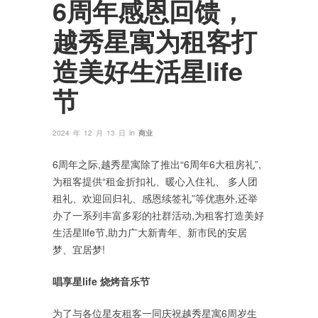
6周年感恩回馈，
越秀星寓为租客打
造美好生活星life
节
in
2024 年 12 月 13 日
商业
6周年之际,越秀星寓除了推出“6周年6大租房礼”,
为租客提供“租金折扣礼、暖心入住礼、 多人团
租礼、欢迎回归礼、感恩续签礼”等优惠外,还举
办了一系列丰富多彩的社群活动,为租客打造美好
生活星life节,助力广大新青年、新市民的安居
梦、宜居梦!
唱
享星
life
烧烤音乐节
为了与各位星友租客一同庆祝越秀星寓6周岁生