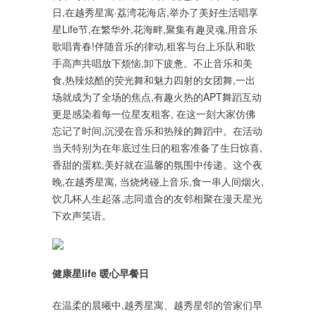
日,在越秀星寓·荔湾花海店,举办了美好生活唱享
星Life节,在繁华外,花海畔,聚集有趣灵魂,用音乐
歌唱青春!伴随音乐的律动,租客与台上乐队和歌
手高声共唱放下烦恼,卸下疲惫。不止音乐和美
食,热辣炫酷的荧光舞和魅力四射的女团舞,一出
场就成为了全场的焦点,有趣火热的APT舞蹈互动
更是感染着每一位星友租客, 在这一刻大家仿佛
忘记了时间,沉浸在音乐和热辣的舞蹈中。在活动
当天特别为在年底过生日的租客准备了生日惊喜,
香甜的蛋糕,美好就在温馨的氛围中传递。这个夜
晚,在越秀星寓, 当烧烤碰上音乐,食一串人间烟火,
饮几杯人生起落,志同道合的友邻相聚在漫天星光
下欢声笑语。
健康星life
暖心早餐日
在温柔的晨曦中,越秀星寓、越秀星邻的管家们早