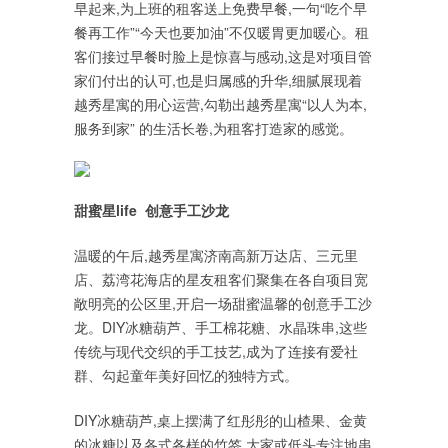
早起来,为上班的租客送上免费早餐,一句“吃个早
餐再工作”“今天也要加油”不仅暖胃更加暖心。租
客们接过早餐时脸上是惊喜与感动,这是对项目管
家们付出的认可,也是归属感的升华,细腻展现着
越秀星寓的用心运营,勾勒出越秀星寓“以人为本,
服务到家” 的生活长卷,为租客打造家的感觉。
甜蜜星life 创意手工沙龙
温暖的午后,越秀星寓济南高新万达店、三元里
店、荔湾花海店的星友租客们聚集在各自项目宽
敞明亮的公区里,开启一场甜蜜温馨的创意手工沙
龙。DIY冰糖葫芦、手工棉花糖、水晶珠串,这些
传统与现代交织的手工技艺,成为了连接有爱社
群、勾起童年美好回忆的独特方式。
DIY冰糖葫芦,桌上摆满了红彤彤的山楂果、金黄
的冰糖以及各式各样的竹签,大家或低头专注地串