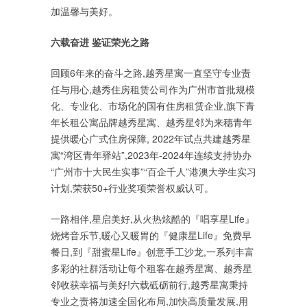
加温馨与美好。
六载奋进
鉴证荣光之路
回顾6年来的奋斗之路,越秀星寓一直坚守专业责
任与用心,越秀住房租赁公司作为广州市首批规模
化、专业化、市场化的国有住房租赁企业,旗下青
年长租公寓品牌越秀星寓、越秀星邻为来穗青年
提供暖心广式住房保障, 2022年试点共建越秀星
寓“湾区青年驿站”,2023年-2024年连续支持协办
“广州市十大民生实事”“百企千人”港澳大学生实习
计划,荣获50+行业奖项荣誉权威认可。
一路相伴,星启美好,从火热炫酷的『唱享星Life』
烧烤音乐节,暖心又暖胃的『健康星Life』免费早
餐日,到『甜蜜星Life』创意手工沙龙,一系列丰富
多彩的社群活动让每个租客在越秀星寓、越秀星
邻收获幸福与美好!六载砥砺前行,越秀星寓秉持
专业之责将加速全国化布局,加快高质量发展,用