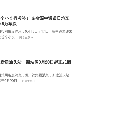
个小长假考验 广东省深中通道日均车
0.5万车次
日报网络版消息，9月15日至17日，深中通道迎来
»
的首个小长…
阅读更多
新建汕头站一期站房9月20日起正式启
日报网络版消息，据广铁集团消息，新建汕头站一
»
于9月20日…
阅读更多