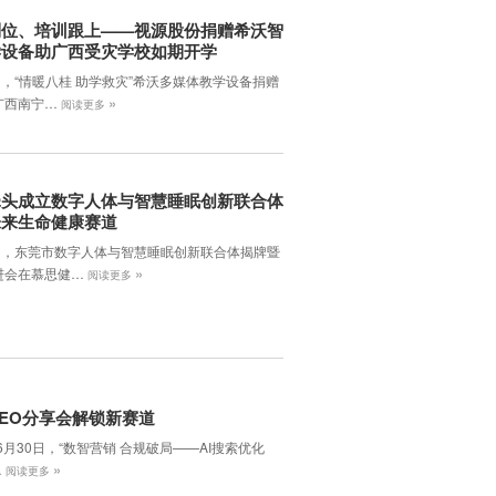
到位、培训跟上——视源股份捐赠希沃智
学设备助广西受灾学校如期开学
日，“情暖八桂 助学救灾”希沃多媒体教学设备捐赠
»
广西南宁…
阅读更多
牵头成立数字人体与智慧睡眠创新联合体
未来生命健康赛道
7日，东莞市数字人体与智慧睡眠创新联合体揭牌暨
»
进会在慕思健…
阅读更多
EO分享会解锁新赛道
年6月30日，‌“数智营销 合规破局——AI搜索优化
»
…
阅读更多