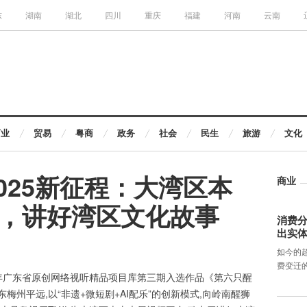
东
湖南
湖北
四川
重庆
福建
河南
云南
商业
贸易
粤商
政务
社会
民生
旅游
文化
025新征程：大湾区本
商业
，讲好湾区文化故事
消费分
出实
如今的
费变迁
4年广东省原创网络视听精品项目库第三期入选作品《第六只醒
梅州平远,以“非遗+微短剧+AI配乐”的创新模式,向岭南醒狮