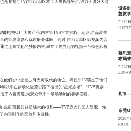
也是粤视厅TV作为大湾区本土大屏视频平台,致力于讲好大湾
设备
慧教
7月31
仪式在
智能电视OTT大屏产品,内容经TVB官方授权、运营,产品聚焦
海量的经典港剧和优质服务体验。同时,作为大湾区影视频内容
它通过泛粤文化的独播内容,树立了差异化的视频平台特色和价
慕思
布局
7月2
工作推
剧在他们心中更是占有无可取代的地位。粤视厅TV满足了他们
4年以来在剧场化运营思路下推出的“星光剧场”、“TVB爽剧
县市
和盘活了内容资源,为观众带来一场场港剧的饕餮盛宴。
热度,而且其背后强大的根基——TVB庞大的艺人资源、知
东莞G
保了内容制作的高效和专业性。
2026
(GEO)