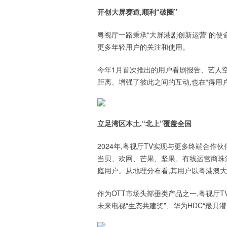
开创大屏赛道,顺利“破圈”
粤视厅一路秉承“大屏港剧创新运营”的使命
更多年轻用户的关注和使用。
今年1月首次推出的用户看剧报告、艺人
距离、增强了彼此之间的互动,也在“得用
立足湾区
本土
,
“
北上
”
覆盖
全国
2024年,粤视厅TV实现与更多终端合作
当贝、欢网、芒果、坚果、有线运营商珠江
庭用户。从地理分布看,其用户以粤港澳大
作为OTT市场头部垂类产品之一,粤视厅
未来电视“生态共建奖”、华为HDC“最具