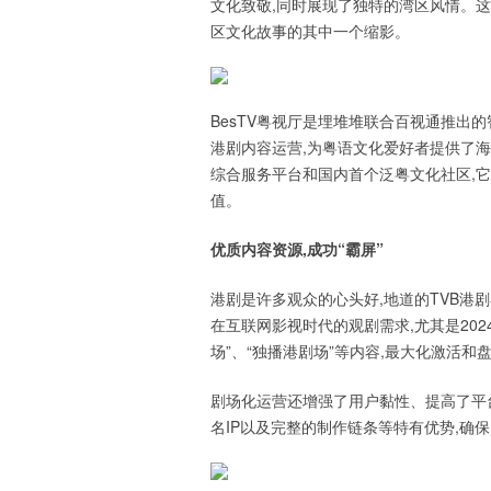
文化致敬,同时展现了独特的湾区风情。这
区文化故事的其中一个缩影。
BesTV粤视厅是埋堆堆联合百视通推出的
港剧内容运营,为粤语文化爱好者提供了
综合服务平台和国内首个泛粤文化社区,
值。
优质内容资源,成功“霸
屏
”
港剧是许多观众的心头好,地道的TVB港
在互联网影视时代的观剧需求,尤其是202
场”、“独播港剧场”等内容,最大化激活
剧场化运营还增强了用户黏性、提高了平台
名IP以及完整的制作链条等特有优势,确