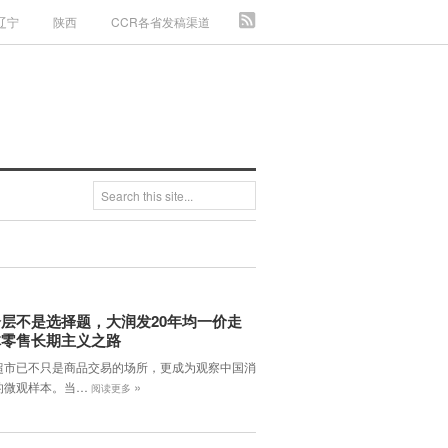
辽宁
陕西
CCR各省发稿渠道
层不是选择题，大润发20年均一价走
体零售长期主义之路
超市已不只是商品交易的场所，更成为观察中国消
»
的微观样本。当…
阅读更多