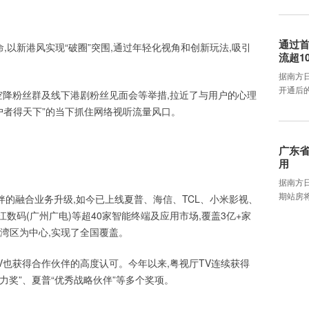
通过首
,以新港风实现“破圈”突围,通过年轻化视角和创新玩法,吸引
流超1
据南方
开通后
空降粉丝群及线下港剧粉丝见面会等举措,拉近了与用户的心理
户者得天下”的当下抓住网络视听流量风口。
广东省
用
据南方
期站房将
伙伴的融合业务升级,如今已上线夏普、海信、TCL、小米影视、
数码(广州广电)等超40家智能终端及应用市场,覆盖3亿+家
湾区为中心,实现了全国覆盖。
TV也获得合作伙伴的高度认可。今年以来,粤视厅TV连续获得
潜力奖”、夏普“优秀战略伙伴”等多个奖项。