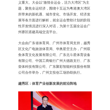
义重大。大会以“激情全运会，活力大湾区”为主
题，聚焦全运经济，围绕十五运为粤港澳大湾区
所带来的新机遇、城市变化、市场开发、经济发
展等各方面进行解析，就全运会赞助计划的阶段
性开发情况进行深入对话，为第十五届全运会广
州赛区搭建高端交流平台。
大会由广东省体育局、广州市体育局支持，越秀
区文化广电旅游体育局、华奥星空主办，广州双
鱼体育文化发展有限公司、广东北斗星体育设备
有限公司、中国工商银行广州大德路支行、广东
壹体科技有限公司、广东聚彩智能科技股份有限
公司合作举办，广州文投创工场协助执行。
越秀区：体育产业创新发展的前沿阵地