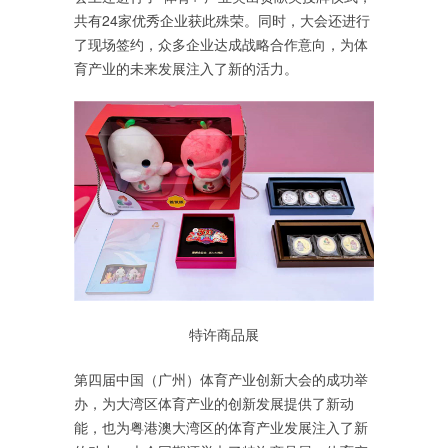
共有24家优秀企业获此殊荣。同时，大会还进行
了现场签约，众多企业达成战略合作意向，为体
育产业的未来发展注入了新的活力。
特许商品展
第四届中国（广州）体育产业创新大会的成功举
办，为大湾区体育产业的创新发展提供了新动
能，也为粤港澳大湾区的体育产业发展注入了新