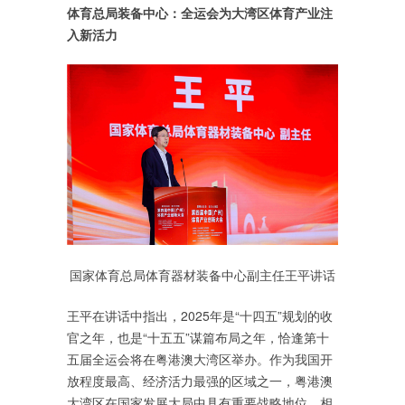
体育总局装备中心：全运会为大湾区体育产业注
入新活力
国家体育总局体育器材装备中心副主任王平讲话
王平在讲话中指出，2025年是“十四五”规划的收
官之年，也是“十五五”谋篇布局之年，恰逢第十
五届全运会将在粤港澳大湾区举办。作为我国开
放程度最高、经济活力最强的区域之一，粤港澳
大湾区在国家发展大局中具有重要战略地位。相