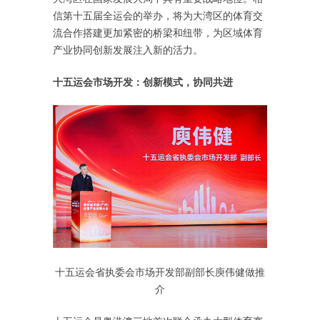
信第十五届全运会的举办，将为大湾区的体育交
流合作搭建更加紧密的桥梁和纽带，为区域体育
产业协同创新发展注入新的活力。
十五运会市场开发：创新模式，协同共进
十五运会省执委会市场开发部副部长庾伟健做推
介