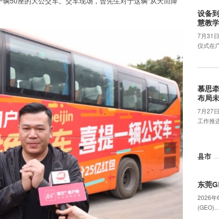
一辆50座的大公交车。交车现场，曾先生对于这辆“从天而降”
设备
慧教
7月31
仪式在
慕思
布局
7月2
工作推
县市
东莞G
2026
(GEO)