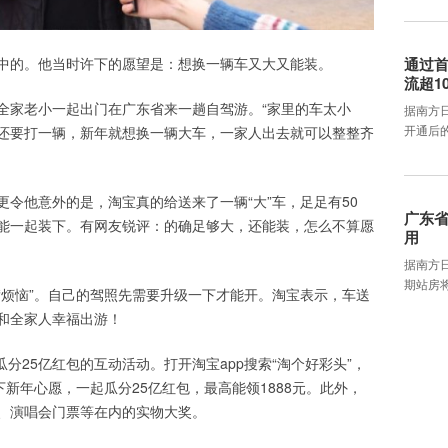
中的。他当时许下的愿望是：想换一辆车又大又能装。
通过首
流超1
全家老小一起出门在广东省来一趟自驾游。“家里的车太小
据南方
开通后
还要打一辆，新年就想换一辆大车，一家人出去就可以整整齐
令他意外的是，淘宝真的给送来了一辆“大”车，足足有50
广东省
能一起装下。有网友锐评：的确足够大，还能装，怎么不算愿
用
据南方
期站房将
“烦恼”。自己的驾照先需要升级一下才能开。淘宝表示，车送
和全家人幸福出游！
瓜分25亿红包的互动活动。打开淘宝app搜索“淘个好彩头”，
下新年心愿，一起瓜分25亿红包，最高能领1888元。此外，
、演唱会门票等在内的实物大奖。