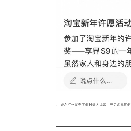
← 崇左江州笙美度假村盛大揭幕，开启多元度