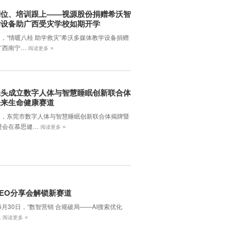
到位、培训跟上——视源股份捐赠希沃智
学设备助广西受灾学校如期开学
日，“情暖八桂 助学救灾”希沃多媒体教学设备捐赠
»
广西南宁…
阅读更多
牵头成立数字人体与智慧睡眠创新联合体
未来生命健康赛道
7日，东莞市数字人体与智慧睡眠创新联合体揭牌暨
»
进会在慕思健…
阅读更多
EO分享会解锁新赛道
年6月30日，‌“数智营销 合规破局——AI搜索优化
»
…
阅读更多