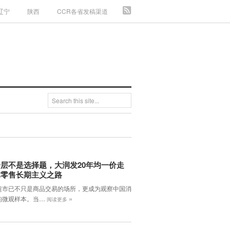
辽宁
陕西
CCR各省发稿渠道
层不是选择题，大润发20年均一价走
体零售长期主义之路
超市已不只是商品交易的场所，更成为观察中国消
»
的微观样本。当…
阅读更多