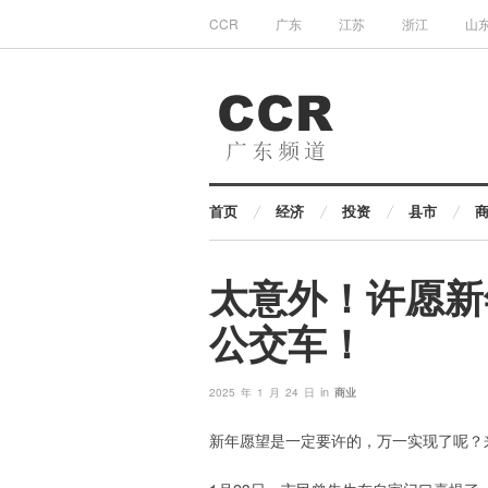
CCR
广东
江苏
浙江
山
首页
经济
投资
县市
太意外！许愿新
公交车！
in
2025 年 1 月 24 日
商业
新年愿望是一定要许的，万一实现了呢？