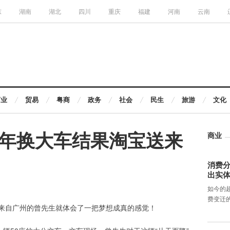
东
湖南
湖北
四川
重庆
福建
河南
云南
商业
贸易
粤商
政务
社会
民生
旅游
文化
年换大车结果淘宝送来
商业
消费分
出实
如今的
费变迁
来自广州的曾先生就体会了一把梦想成真的感觉！