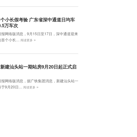
个小长假考验 广东省深中通道日均车
0.5万车次
日报网络版消息，9月15日至17日，深中通道迎来
»
的首个小长…
阅读更多
新建汕头站一期站房9月20日起正式启
日报网络版消息，据广铁集团消息，新建汕头站一
»
于9月20日…
阅读更多