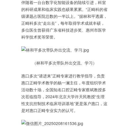
伴随着一台台数字化智能设备的陆续引进，科室
的科研成果和临床实践也硕果累累。“正畸科的省
级课题占医院总数的一半以上。”据林和平透露，
正畸科多次“走出去”，每年取得学术成就丰硕，
多位医生曾获得广东省科技进步奖、惠州市医学
科学技术奖等荣誉。
（林和平多次带队外出交流、学习）
惠口多次“请进来”正畸专家进行教学指导，负责
惠口正畸学术教学的杨一澜主任，年度组织学术
活动数十场，全国知名口腔正畸专家蔡斌教授多
次莅临指导，2024年北京大学许天民教授“生理
性支抗控制技术临床培训基地”更是落户惠口，这
是对惠口正畸专业实力的认可。