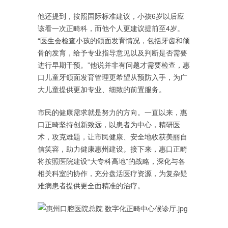
他还提到，按照国际标准建议，小孩6岁以后应
该看一次正畸科，而他个人更建议提前至4岁。
“医生会检查小孩的颌面发育情况，包括牙齿和颌
骨的发育，给予专业指导意见以及判断是否需要
进行早期干预。”他说并非有问题才需要检查，惠
口儿童牙颌面发育管理更希望从预防入手，为广
大儿童提供更加专业、细致的前置服务。
市民的健康需求就是努力的方向。一直以来，惠
口正畸坚持创新致远，以患者为中心，精研医
术，攻克难题，让市民健康、安全地收获美丽自
信笑容，助力健康惠州建设。接下来，惠口正畸
将按照医院建设“大专科高地”的战略，深化与各
相关科室的协作，充分盘活医疗资源，为复杂疑
难病患者提供更全面精准的治疗。