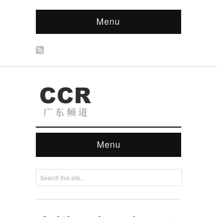
Menu
Menu