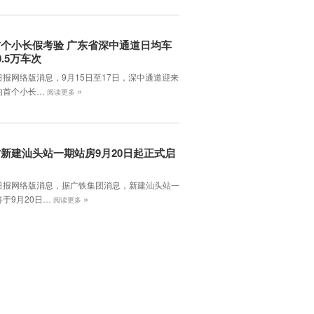
个小长假考验 广东省深中通道日均车
0.5万车次
日报网络版消息，9月15日至17日，深中通道迎来
»
的首个小长…
阅读更多
新建汕头站一期站房9月20日起正式启
日报网络版消息，据广铁集团消息，新建汕头站一
»
于9月20日…
阅读更多