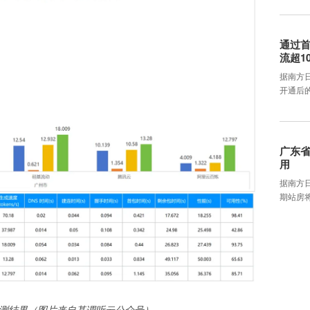
通过首
流超1
据南方
开通后
广东省
用
据南方
期站房将
 R1评测结果（图片来自基调听云公众号）