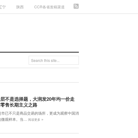
辽宁
陕西
CCR各省发稿渠道
层不是选择题，大润发20年均一价走
体零售长期主义之路
超市已不只是商品交易的场所，更成为观察中国消
»
的微观样本。当…
阅读更多