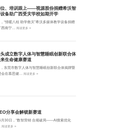
到位、培训跟上——视源股份捐赠希沃智
学设备助广西受灾学校如期开学
日，“情暖八桂 助学救灾”希沃多媒体教学设备捐赠
»
广西南宁…
阅读更多
牵头成立数字人体与智慧睡眠创新联合体
未来生命健康赛道
7日，东莞市数字人体与智慧睡眠创新联合体揭牌暨
»
进会在慕思健…
阅读更多
EO分享会解锁新赛道
年6月30日，‌“数智营销 合规破局——AI搜索优化
»
…
阅读更多