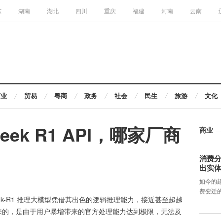
东
湖南
湖北
四川
重庆
福建
河南
云南
商业
贸易
粤商
政务
社会
民生
旅游
文化
eek R1 API，哪家厂商
商业
消费分
出实
如今的
费变迁
epSeek-R1 推理大模型凭借其出色的逻辑推理能力，接近甚至超越
之而来的，是由于用户暴增带来的官方处理能力达到极限，无法及