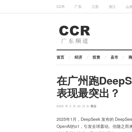
CCR
广东
江苏
浙江
山
首页
经济
投资
县市
在广州跑DeepS
表现最突出？
in
2025 年 2 月 20 日
商业
2025年1月，DeepSeek 发布的 De
OpenAI的o1，引发全球轰动。但随