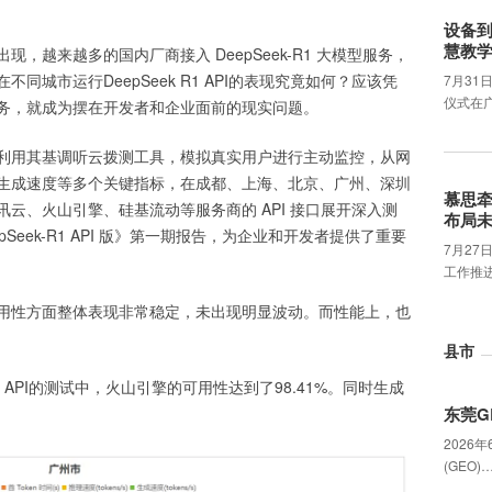
设备
慧教
，越来越多的国内厂商接入 DeepSeek-R1 大模型服务，
城市运行DeepSeek R1 API的表现究竟如何？应该凭
7月31
仪式在
务，就成为摆在开发者和企业面前的现实问题。
利用其基调听云拨测工具，模拟真实用户进行主动监控，从网
生成速度等多个关键指标，在成都、上海、北京、广州、深圳
慕思
腾讯云、火山引擎、硅基流动等服务商的 API 接口展开深入测
布局
Seek-R1 API 版》第一期报告，为企业和开发者提供了重要
7月2
工作推
用性方面整体表现非常稳定，未出现明显波动。而性能上，也
县市
1 API的测试中，火山引擎的可用性达到了98.41%。同时生成
东莞G
2026
(GEO)