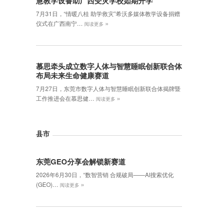
慧教学设备助广西受灾学校如期开学
7月31日，“情暖八桂 助学救灾”希沃多媒体教学设备捐赠
»
仪式在广西南宁…
阅读更多
慕思牵头成立数字人体与智慧睡眠创新联合体
布局未来生命健康赛道
7月27日，东莞市数字人体与智慧睡眠创新联合体揭牌暨
»
工作推进会在慕思健…
阅读更多
县市
东莞GEO分享会解锁新赛道
2026年6月30日，‌“数智营销 合规破局——AI搜索优化
»
(GEO)…
阅读更多