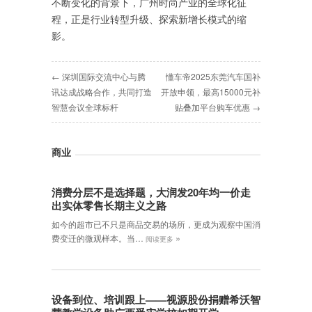
不断变化的背景下，广州时尚产业的全球化征
程，正是行业转型升级、探索新增长模式的缩
影。
← 深圳国际交流中心与腾
懂车帝2025东莞汽车国补
讯达成战略合作，共同打造
开放申领，最高15000元补
智慧会议全球标杆
贴叠加平台购车优惠 →
商业
消费分层不是选择题，大润发20年均一价走
出实体零售长期主义之路
如今的超市已不只是商品交易的场所，更成为观察中国消
»
费变迁的微观样本。当…
阅读更多
设备到位、培训跟上——视源股份捐赠希沃智