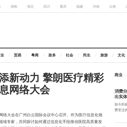
东
湖南
湖北
四川
重庆
福建
河南
云南
商业
贸易
粤商
政务
社会
民生
旅游
文化
添新动力 擎朗医疗精彩
商业
息网络大会
消费分
出实
如今的
费变迁
院信息网络大会在广州白云国际会议中心召开。作为医疗信息化领
领域专家，共同探讨如何通过信息化手段推动医院高质量发