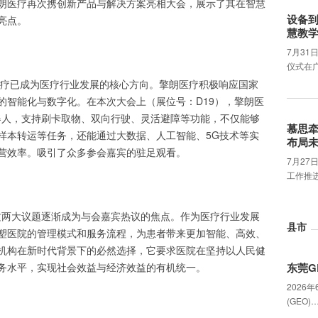
朗医疗再次携创新产品与解决方案亮相大会，展示了其在智慧
设备
亮点。
慧教
7月31
仪式在
慧医疗已成为医疗行业发展的核心方向。擎朗医疗积极响应国家
的智能化与数字化。在本次大会上（展位号：D19），擎朗医
器人，支持刷卡取物、双向行驶、灵活避障等功能，不仅能够
慕思
样本转运等任务，还能通过大数据、人工智能、5G技术等实
布局
营效率。吸引了众多参会嘉宾的驻足观看。
7月2
工作推
”这两大议题逐渐成为与会嘉宾热议的焦点。作为医疗行业发展
县市
塑医院的管理模式和服务流程，为患者带来更加智能、高效、
机构在新时代背景下的必然选择，它要求医院在坚持以人民健
务水平，实现社会效益与经济效益的有机统一。
东莞G
2026
(GEO)