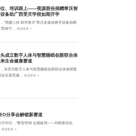
到位、培训跟上——视源股份捐赠希沃智
学设备助广西受灾学校如期开学
日，“情暖八桂 助学救灾”希沃多媒体教学设备捐赠
»
广西南宁…
阅读更多
牵头成立数字人体与智慧睡眠创新联合体
未来生命健康赛道
7日，东莞市数字人体与智慧睡眠创新联合体揭牌暨
»
进会在慕思健…
阅读更多
EO分享会解锁新赛道
年6月30日，‌“数智营销 合规破局——AI搜索优化
»
…
阅读更多