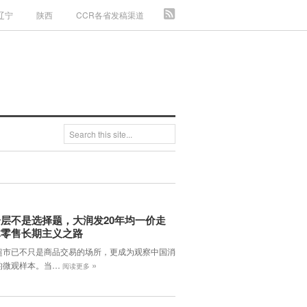
辽宁
陕西
CCR各省发稿渠道
层不是选择题，大润发20年均一价走
体零售长期主义之路
超市已不只是商品交易的场所，更成为观察中国消
»
的微观样本。当…
阅读更多