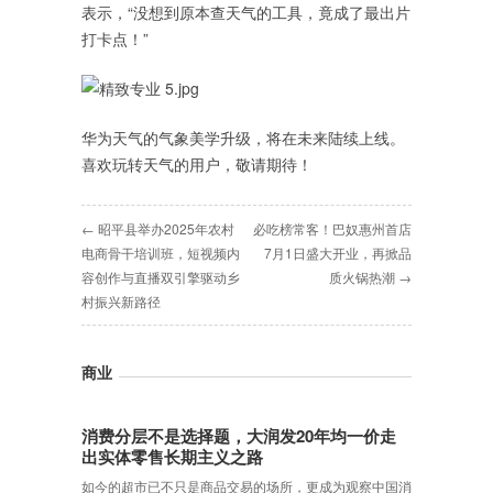
表示，“没想到原本查天气的工具，竟成了最出片
打卡点！”
华为天气的气象美学升级，将在未来陆续上线。
喜欢玩转天气的用户，敬请期待！
← 昭平县举办2025年农村
必吃榜常客！巴奴惠州首店
电商骨干培训班，短视频内
7月1日盛大开业，再掀品
容创作与直播双引擎驱动乡
质火锅热潮 →
村振兴新路径
商业
消费分层不是选择题，大润发20年均一价走
出实体零售长期主义之路
如今的超市已不只是商品交易的场所，更成为观察中国消