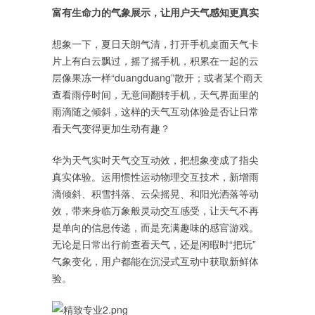
富有生命力的气象展示，让用户天气感知更真实
想象一下，夏日天朗气清，打开手机桌面天气卡
片上有白云飘过，摇了摇手机，积累在一起的云
层像果冻一样“duangduang”散开；或者某个雨天
查看雨停时间，无意间翻转手机，天气界面里的
雨滴随之倾斜，这样的天气互动体验是否让日常
看天气变得更加生动有趣？
华为天气实时天气交互动效，把想象变成了指尖
真实体验。运用惯性运动物理交互技术，新增雨
滴倾斜、积雪抖落、云朵摇晃、和阳光洒落等动
效，带来身临万象般灵动交互感受，让天气不再
是单向的信息传递，而是充满趣味的感官游戏。
无论是日常出行前查看天气，还是闲暇时“把玩”
气象变化，用户都能在沉浸式互动中获取新鲜体
验。