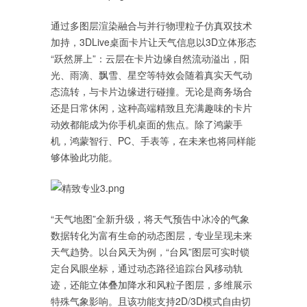
通过多图层渲染融合与并行物理粒子仿真双技术
加持，3DLive桌面卡片让天气信息以3D立体形态
“跃然屏上”：云层在卡片边缘自然流动溢出，阳
光、雨滴、飘雪、星空等特效会随着真实天气动
态流转，与卡片边缘进行碰撞。无论是商务场合
还是日常休闲，这种高端精致且充满趣味的卡片
动效都能成为你手机桌面的焦点。除了鸿蒙手
机，鸿蒙智行、PC、手表等，在未来也将同样能
够体验此功能。
“天气地图”全新升级，将天气预告中冰冷的气象
数据转化为富有生命的动态图层，专业呈现未来
天气趋势。以台风天为例，“台风”图层可实时锁
定台风眼坐标，通过动态路径追踪台风移动轨
迹，还能立体叠加降水和风粒子图层，多维展示
特殊气象影响。且该功能支持2D/3D模式自由切