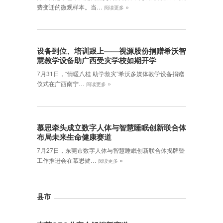
»
费变迁的微观样本。当…
阅读更多
设备到位、培训跟上——视源股份捐赠希沃智
慧教学设备助广西受灾学校如期开学
7月31日，“情暖八桂 助学救灾”希沃多媒体教学设备捐赠
»
仪式在广西南宁…
阅读更多
慕思牵头成立数字人体与智慧睡眠创新联合体
布局未来生命健康赛道
7月27日，东莞市数字人体与智慧睡眠创新联合体揭牌暨
»
工作推进会在慕思健…
阅读更多
县市