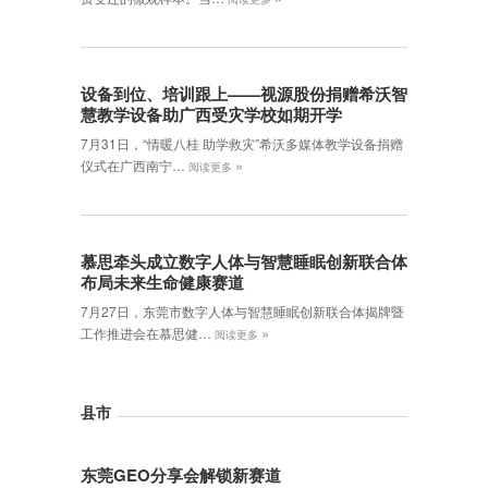
设备到位、培训跟上——视源股份捐赠希沃智
慧教学设备助广西受灾学校如期开学
7月31日，“情暖八桂 助学救灾”希沃多媒体教学设备捐赠
»
仪式在广西南宁…
阅读更多
慕思牵头成立数字人体与智慧睡眠创新联合体
布局未来生命健康赛道
7月27日，东莞市数字人体与智慧睡眠创新联合体揭牌暨
»
工作推进会在慕思健…
阅读更多
县市
东莞GEO分享会解锁新赛道