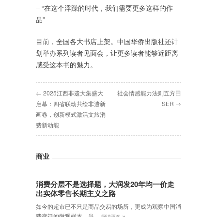
– “在这个浮躁的时代，我们需要更多这样的作
品”
目前，全国各大书店上架。中国华侨出版社还计
划举办系列读者见面会，让更多读者能够近距离
感受这本书的魅力。
← 2025江西非遗大集盛大
社会情感能力法则五方田
启幕：四省联动共绘非遗新
SER →
画卷，创新模式激活文旅消
费新动能
商业
消费分层不是选择题，大润发20年均一价走
出实体零售长期主义之路
如今的超市已不只是商品交易的场所，更成为观察中国消
»
费变迁的微观样本。当…
阅读更多