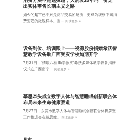
消费分层不是选择题，大润发20年均一价走
出实体零售长期主义之路
如今的超市已不只是商品交易的场所，更成为观察中国消
»
费变迁的微观样本。当…
阅读更多
设备到位、培训跟上——视源股份捐赠希沃智
慧教学设备助广西受灾学校如期开学
7月31日，“情暖八桂 助学救灾”希沃多媒体教学设备捐赠
»
仪式在广西南宁…
阅读更多
慕思牵头成立数字人体与智慧睡眠创新联合体
布局未来生命健康赛道
7月27日，东莞市数字人体与智慧睡眠创新联合体揭牌暨
»
工作推进会在慕思健…
阅读更多
县市