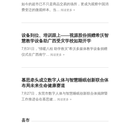
如今的超市已不只是商品交易的场所，更成为观察中国消
»
费变迁的微观样本。当…
阅读更多
设备到位、培训跟上——视源股份捐赠希沃智
慧教学设备助广西受灾学校如期开学
7月31日，“情暖八桂 助学救灾”希沃多媒体教学设备捐赠
»
仪式在广西南宁…
阅读更多
慕思牵头成立数字人体与智慧睡眠创新联合体
布局未来生命健康赛道
7月27日，东莞市数字人体与智慧睡眠创新联合体揭牌暨
»
工作推进会在慕思健…
阅读更多
县市