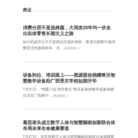
商业
消费分层不是选择题，大润发20年均一价走
出实体零售长期主义之路
如今的超市已不只是商品交易的场所，更成为观察中国消
»
费变迁的微观样本。当…
阅读更多
设备到位、培训跟上——视源股份捐赠希沃智
慧教学设备助广西受灾学校如期开学
7月31日，“情暖八桂 助学救灾”希沃多媒体教学设备捐赠
»
仪式在广西南宁…
阅读更多
慕思牵头成立数字人体与智慧睡眠创新联合体
布局未来生命健康赛道
7月27日，东莞市数字人体与智慧睡眠创新联合体揭牌暨