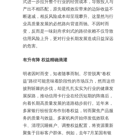
式进一步拉升整个行业的经营成本，导致投入与
产出不相匹配，原先规模效应带来的边际收益不
断递减，相反风险成本却呈现攀升。这显然与行
业高质量发展的必然路向背道而驰。不因时而
变，反而是一味刻舟求剑式的路径依赖不仅导致
信用风险上升，更对行业长期发展造成日益深远
的危害。
有升有降 权益精确滴灌
明者因时而变，知者随事而制。尽管脱离“卷权
益”路径可能意味着阶段性的市场压力，然而这些
披荆斩棘的步伐，却是扎扎实实为行业的健康发
展探路，推动信用卡行业在经历短期的阵痛后，
向着长期高质量发展的道路稳步前行。近年来，
多家银行纷纷宣布作别卷权益，转而聚焦产品服
务的质量与效益。多家机构开始停发低效联名
卡、清理沉睡账户、调整权益配置，将资源重新
聚集于目标客户群体。例如，去年7月某国有银