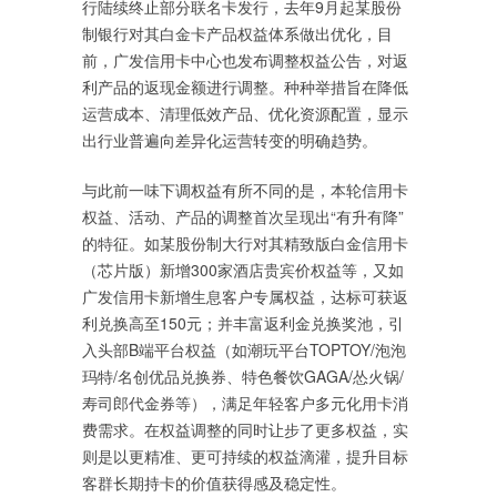
行陆续终止部分联名卡发行，去年9月起某股份
制银行对其白金卡产品权益体系做出优化，目
前，广发信用卡中心也发布调整权益公告，对返
利产品的返现金额进行调整。种种举措旨在降低
运营成本、清理低效产品、优化资源配置，显示
出行业普遍向差异化运营转变的明确趋势。
与此前一味下调权益有所不同的是，本轮信用卡
权益、活动、产品的调整首次呈现出“有升有降”
的特征。如某股份制大行对其精致版白金信用卡
（芯片版）新增300家酒店贵宾价权益等，又如
广发信用卡新增生息客户专属权益，达标可获返
利兑换高至150元；并丰富返利金兑换奖池，引
入头部B端平台权益（如潮玩平台TOPTOY/泡泡
玛特/名创优品兑换券、特色餐饮GAGA/怂火锅/
寿司郎代金券等），满足年轻客户多元化用卡消
费需求。在权益调整的同时让步了更多权益，实
则是以更精准、更可持续的权益滴灌，提升目标
客群长期持卡的价值获得感及稳定性。