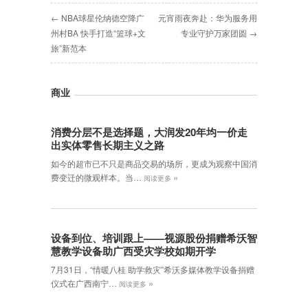
← NBA球星伦纳德空降广
元宵雨夜奔赴：华为服务用
州村BA 快手打造“篮球+文
专业守护万家团圆 →
旅”新范本
商业
消费分层不是选择题，大润发20年均一价走
出实体零售长期主义之路
如今的超市已不只是商品交易的场所，更成为观察中国消
»
费变迁的微观样本。当…
阅读更多
设备到位、培训跟上——视源股份捐赠希沃智
慧教学设备助广西受灾学校如期开学
7月31日，“情暖八桂 助学救灾”希沃多媒体教学设备捐赠
»
仪式在广西南宁…
阅读更多