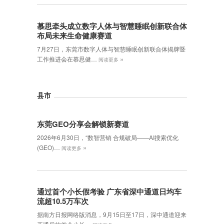
慕思牵头成立数字人体与智慧睡眠创新联合体
布局未来生命健康赛道
7月27日，东莞市数字人体与智慧睡眠创新联合体揭牌暨
»
工作推进会在慕思健…
阅读更多
县市
东莞GEO分享会解锁新赛道
2026年6月30日，‌“数智营销 合规破局——AI搜索优化
»
(GEO)…
阅读更多
通过首个小长假考验 广东省深中通道日均车
流超10.5万车次
据南方日报网络版消息，9月15日至17日，深中通道迎来