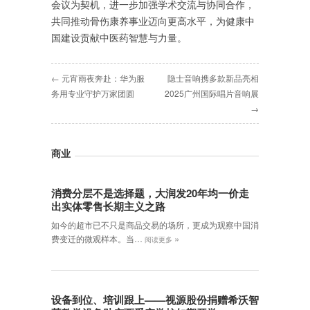
会议为契机，进一步加强学术交流与协同合作，
共同推动骨伤康养事业迈向更高水平，为健康中
国建设贡献中医药智慧与力量。
← 元宵雨夜奔赴：华为服
隐士音响携多款新品亮相
务用专业守护万家团圆
2025广州国际唱片音响展
→
商业
消费分层不是选择题，大润发20年均一价走
出实体零售长期主义之路
如今的超市已不只是商品交易的场所，更成为观察中国消
»
费变迁的微观样本。当…
阅读更多
设备到位、培训跟上——视源股份捐赠希沃智