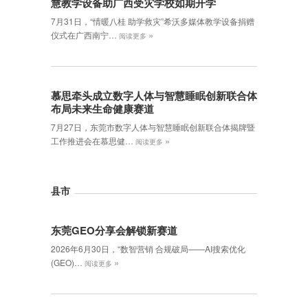
慧教学设备助广西受灾学校如期开学
7月31日，“情暖八桂 助学救灾”希沃多媒体教学设备捐赠
»
仪式在广西南宁…
阅读更多
慕思牵头成立数字人体与智慧睡眠创新联合体
布局未来生命健康赛道
7月27日，东莞市数字人体与智慧睡眠创新联合体揭牌暨
»
工作推进会在慕思健…
阅读更多
县市
东莞GEO分享会解锁新赛道
2026年6月30日，‌“数智营销 合规破局——AI搜索优化
»
(GEO)…
阅读更多