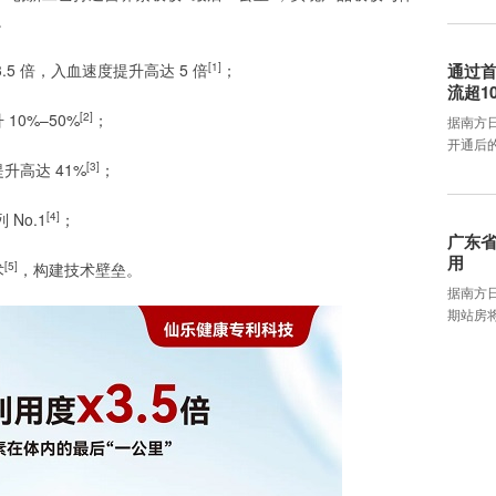
。
5 倍，入血速度提升高达 5 倍
[1]
；
通过首
流超1
0%–50%
[2]
；
据南方
开通后
升高达 41%
[3]
；
No.1
[4]
；
广东省
用
术
[5]
，构建技术壁垒。
据南方
期站房将