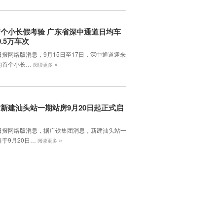
个小长假考验 广东省深中通道日均车
0.5万车次
日报网络版消息，9月15日至17日，深中通道迎来
»
的首个小长…
阅读更多
新建汕头站一期站房9月20日起正式启
日报网络版消息，据广铁集团消息，新建汕头站一
»
于9月20日…
阅读更多