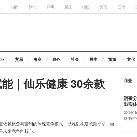
东
湖南
湖北
四川
重庆
福建
河南
云南
商业
贸易
粤商
政务
社会
民生
旅游
文化
能｜仙乐健康 30余款
商业
消费分
出实
如今的
费变迁
度依赖概念与营销的传统竞争模式，已难以构建长期壁垒，而
是未来竞争的核心。