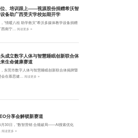
到位、培训跟上——视源股份捐赠希沃智
学设备助广西受灾学校如期开学
日，“情暖八桂 助学救灾”希沃多媒体教学设备捐赠
»
广西南宁…
阅读更多
牵头成立数字人体与智慧睡眠创新联合体
未来生命健康赛道
7日，东莞市数字人体与智慧睡眠创新联合体揭牌暨
»
进会在慕思健…
阅读更多
EO分享会解锁新赛道
年6月30日，‌“数智营销 合规破局——AI搜索优化
»
…
阅读更多