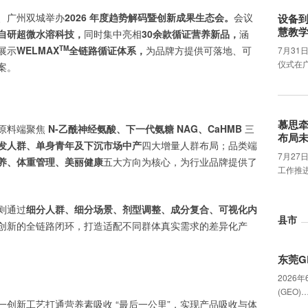
、广州双城举办
2026 年度趋势解码暨创新成果生态会。
会议
设备
慧教
自研超微水溶科技，
同时集中亮相
30余款循证营养新品，
涵
展示
WELMAX
TM
全链路循证体系，
为品牌方提供可落地、可
7月31
仪式在
案。
慕思
原料端聚焦
N‑乙酰神经氨酸、下一代氨糖 NAG、CaHMB
三
布局
发人群、单身青年及下沉市场中产
四大增量人群布局；品类端
7月2
养、体重管理、美丽健康
五大方向为核心，为行业品牌提供了
工作推
则通过
细分人群、细分场景、剂型调整、成分复合、可视化内
县市
创新的全链路闭环，打造适配不同群体真实需求的差异化产
东莞G
2026
(GEO)
一创新工艺打通营养素吸收 “最后一公里”，实现产品吸收与体