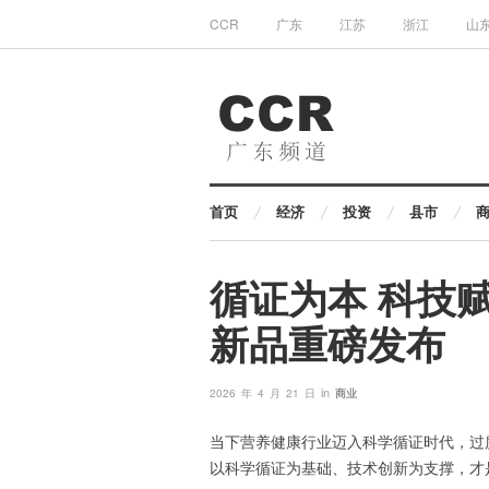
CCR
广东
江苏
浙江
山
首页
经济
投资
县市
循证为本 科技赋
新品重磅发布
in
2026 年 4 月 21 日
商业
当下营养健康行业迈入科学循证时代，过
以科学循证为基础、技术创新为支撑，才