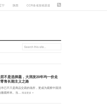
辽宁
陕西
CCR各省发稿渠道
层不是选择题，大润发20年均一价走
体零售长期主义之路
超市已不只是商品交易的场所，更成为观察中国消
»
的微观样本。当…
阅读更多