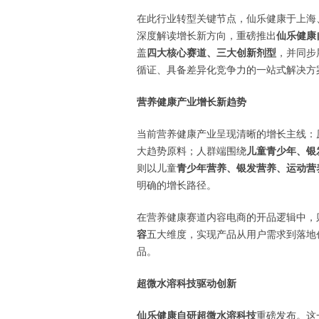
在此行业转型关键节点，仙乐健康于上海
深度解读增长新方向，重磅推出
仙乐健康
盖
四大核心赛道、三大创新剂型
，并同步
循证、具备差异化竞争力的一站式解决方
营养健康产业增长新趋势
当前营养健康产业呈现清晰的增长主线：
大趋势原料；人群端围绕
儿童青少年、银
则以儿童
青少年营养、银发营养、运动营
明确的增长路径。
在营养健康赛道内容电商的开品逻辑中，
容
五大维度，实现产品从用户需求到落地
品。
超微水溶科技驱动创新
仙乐健康自研超微水溶科技
重磅发布。这