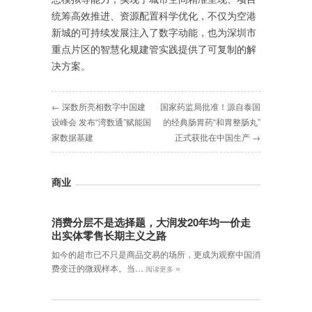
统筹高效推进、资源配置科学优化，不仅为空港
新城的可持续发展注入了数字动能，也为深圳市
重点片区的智慧化规建管实践提供了可复制的解
决方案。
← 深数所亮相数字中国建
国家药监局批准！源自泰国
设峰会 发布“湾数通”赋能国
的经典肠胃药“和胃整肠丸”
家数据基建
正式获批在中国生产 →
商业
消费分层不是选择题，大润发20年均一价走
出实体零售长期主义之路
如今的超市已不只是商品交易的场所，更成为观察中国消
»
费变迁的微观样本。当…
阅读更多