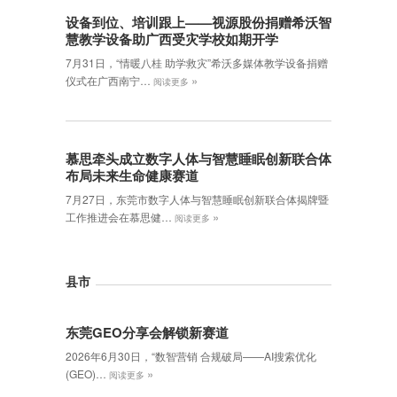
设备到位、培训跟上——视源股份捐赠希沃智
慧教学设备助广西受灾学校如期开学
7月31日，“情暖八桂 助学救灾”希沃多媒体教学设备捐赠
»
仪式在广西南宁…
阅读更多
慕思牵头成立数字人体与智慧睡眠创新联合体
布局未来生命健康赛道
7月27日，东莞市数字人体与智慧睡眠创新联合体揭牌暨
»
工作推进会在慕思健…
阅读更多
县市
东莞GEO分享会解锁新赛道
2026年6月30日，‌“数智营销 合规破局——AI搜索优化
»
(GEO)…
阅读更多