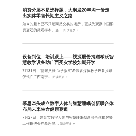
消费分层不是选择题，大润发20年均一价走
出实体零售长期主义之路
如今的超市已不只是商品交易的场所，更成为观察中国消
»
费变迁的微观样本。当…
阅读更多
设备到位、培训跟上——视源股份捐赠希沃智
慧教学设备助广西受灾学校如期开学
7月31日，“情暖八桂 助学救灾”希沃多媒体教学设备捐赠
»
仪式在广西南宁…
阅读更多
慕思牵头成立数字人体与智慧睡眠创新联合体
布局未来生命健康赛道
7月27日，东莞市数字人体与智慧睡眠创新联合体揭牌暨
»
工作推进会在慕思健…
阅读更多