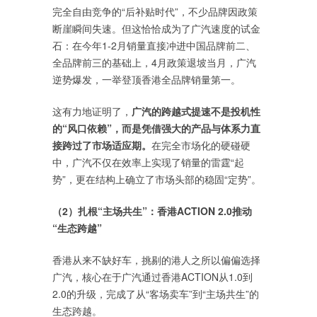
完全自由竞争的“后补贴时代”，不少品牌因政策
断崖瞬间失速。但这恰恰成为了广汽速度的试金
石：在今年1-2月销量直接冲进中国品牌前二、
全品牌前三的基础上，4月政策退坡当月，广汽
逆势爆发，一举登顶香港全品牌销量第一。
这有力地证明了，
广汽的跨越式提速不是投机性
的“风口依赖”，而是凭借强大的产品与体系力直
接跨过了市场适应期。
在完全市场化的硬碰硬
中，广汽不仅在效率上实现了销量的雷霆“起
势”，更在结构上确立了市场头部的稳固“定势”。
（2）扎根“主场共生”：香港ACTION 2.0推动
“生态跨越”
香港从来不缺好车，挑剔的港人之所以偏偏选择
广汽，核心在于广汽通过香港ACTION从1.0到
2.0的升级，完成了从“客场卖车”到“主场共生”的
生态跨越。