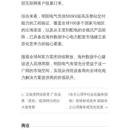
部互联网客户批量订单。
综合来看，明阳电气凭借500kV超高压整站交付
能力的工程验证、覆盖全球100多个国家与地区
的出海渠道，以及从主变到配电的全栈式产品矩
阵，已具备在海外数据中心电力配套市场建立差
异化竞争力的核心要素。
随着全球AI算力需求持续释放、海外数据中心建
设进入高增周期，明阳电气有望充分受益于这一
广阔的市场空间，实现从传统设备商向全球化电
力解决方案提供商的价值跃升。
← 文旅受聘添新誉 广东吴
《东方心理学社会化服务指
勇「星程」巡演88元档位
南》团体标准发布 赋能本
火速售罄
土心理服务规范化发展 →
商业