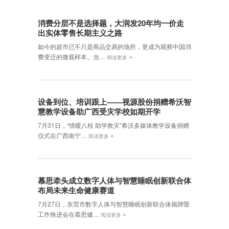
消费分层不是选择题，大润发20年均一价走
出实体零售长期主义之路
如今的超市已不只是商品交易的场所，更成为观察中国消
»
费变迁的微观样本。当…
阅读更多
设备到位、培训跟上——视源股份捐赠希沃智
慧教学设备助广西受灾学校如期开学
7月31日，“情暖八桂 助学救灾”希沃多媒体教学设备捐赠
»
仪式在广西南宁…
阅读更多
慕思牵头成立数字人体与智慧睡眠创新联合体
布局未来生命健康赛道
7月27日，东莞市数字人体与智慧睡眠创新联合体揭牌暨
»
工作推进会在慕思健…
阅读更多