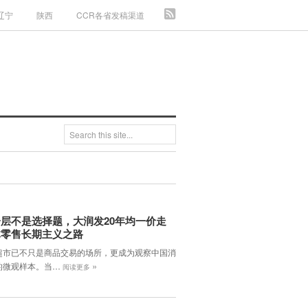
辽宁
陕西
CCR各省发稿渠道
层不是选择题，大润发20年均一价走
体零售长期主义之路
超市已不只是商品交易的场所，更成为观察中国消
»
的微观样本。当…
阅读更多