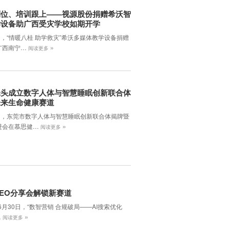
到位、培训跟上——视源股份捐赠希沃智
学设备助广西受灾学校如期开学
日，“情暖八桂 助学救灾”希沃多媒体教学设备捐赠
»
广西南宁…
阅读更多
牵头成立数字人体与智慧睡眠创新联合体
未来生命健康赛道
7日，东莞市数字人体与智慧睡眠创新联合体揭牌暨
»
进会在慕思健…
阅读更多
EO分享会解锁新赛道
年6月30日，‌“数智营销 合规破局——AI搜索优化
»
…
阅读更多