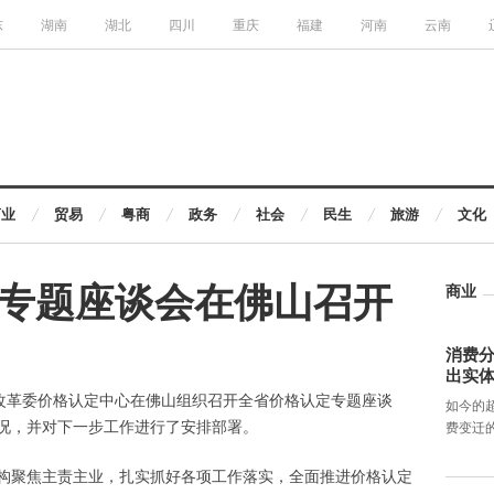
东
湖南
湖北
四川
重庆
福建
河南
云南
商业
贸易
粤商
政务
社会
民生
旅游
文化
专题座谈会在佛山召开
商业
消费分
出实
展改革委价格认定中心在佛山组织召开全省价格认定专题座谈
如今的
况，并对下一步工作进行了安排部署。
费变迁
构聚焦主责主业，扎实抓好各项工作落实，全面推进价格认定