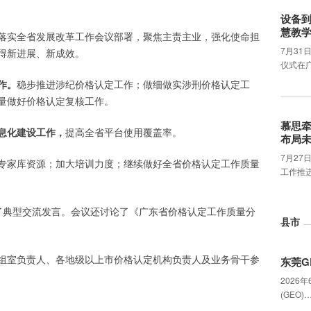
设备
慧教
落实全省发展改革工作会议部署，聚焦主责主业，强化使命担
7月31
得新进展、新成效。
仪式在
作。
稳步推进涉纪价格认定工作；做细做实涉刑价格认定工
量做好价格认定复核工作。
慕思
息化建设工作，
提高全省平台使用覆盖率。
布局
7月2
专家库资源；加大培训力度；继续做好全省价格认定工作质量
工作推
了典型交流发言。会议还讨论了《广东省价格认定工作质量分
县市
。
组室负责人、各地级以上市价格认定机构负责人及业务骨干参
东莞G
2026
(GEO)