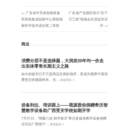
← 广东省半导体智能装备
广东省产业园区助力“百千
和系统集成创新中心荣获国
万工程”现场会在清远市召
家科学技术进步奖二等奖
开 →
商业
消费分层不是选择题，大润发20年均一价走
出实体零售长期主义之路
如今的超市已不只是商品交易的场所，更成为观察中国消
»
费变迁的微观样本。当…
阅读更多
设备到位、培训跟上——视源股份捐赠希沃智
慧教学设备助广西受灾学校如期开学
7月31日，“情暖八桂 助学救灾”希沃多媒体教学设备捐赠
»
仪式在广西南宁…
阅读更多