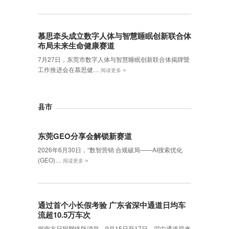
慕思牵头成立数字人体与智慧睡眠创新联合体
布局未来生命健康赛道
7月27日，东莞市数字人体与智慧睡眠创新联合体揭牌暨
»
工作推进会在慕思健…
阅读更多
县市
东莞GEO分享会解锁新赛道
2026年6月30日，‌“数智营销 合规破局——AI搜索优化
»
(GEO)…
阅读更多
通过首个小长假考验 广东省深中通道日均车
流超10.5万车次
据南方日报网络版消息，9月15日至17日，深中通道迎来