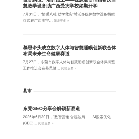
慧教学设备助广西受灾学校如期开学
7月31日，“情暖八桂 助学救灾”希沃多媒体教学设备捐赠
»
仪式在广西南宁…
阅读更多
慕思牵头成立数字人体与智慧睡眠创新联合体
布局未来生命健康赛道
7月27日，东莞市数字人体与智慧睡眠创新联合体揭牌暨
»
工作推进会在慕思健…
阅读更多
县市
东莞GEO分享会解锁新赛道
2026年6月30日，‌“数智营销 合规破局——AI搜索优化
»
(GEO)…
阅读更多