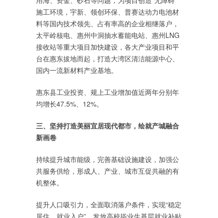
用海、资金、砂石等问题，为项目创造“无障碍”
施工环境，宇新、领创环保、普赛达动力电池材
料等国内技术领先、占有率高的企业相继落户，
太平岭核电、惠州中洞抽水蓄能电站、惠州LNG
接收站等重大项目加快建设，各大产业项目和平
台在惠东拔地而起，打造大湾区清洁能源中心、
国内一流新材料产业基地。
惠东县工业投资、规上工业增加值近两年分别年
均增长47.5%、12%。
三、坚持打造美丽宜居现代都市，绘就产城融合
新画卷
持续提升城市能级，完善基础设施建设，加强公
共服务供给，形成人、产业、城市互促共融的有
机整体。
提升人口吸引力，全面取消落户条件，实现“稳定
居住、就业入户”，发放高校毕业生基层就业补贴