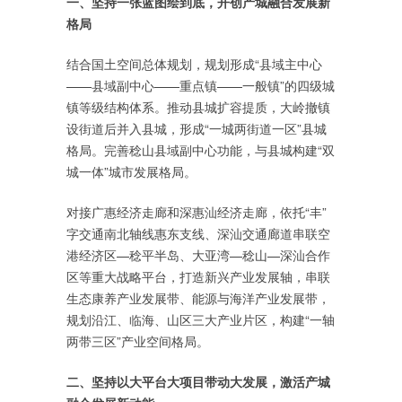
一、坚持一张蓝图绘到底，开创产城融合发展新
格局
结合国土空间总体规划，规划形成“县域主中心
——县域副中心——重点镇——一般镇”的四级城
镇等级结构体系。推动县城扩容提质，大岭撤镇
设街道后并入县城，形成“一城两街道一区”县城
格局。完善稔山县域副中心功能，与县城构建“双
城一体”城市发展格局。
对接广惠经济走廊和深惠汕经济走廊，依托“丰”
字交通南北轴线惠东支线、深汕交通廊道串联空
港经济区—稔平半岛、大亚湾—稔山—深汕合作
区等重大战略平台，打造新兴产业发展轴，串联
生态康养产业发展带、能源与海洋产业发展带，
规划沿江、临海、山区三大产业片区，构建“一轴
两带三区”产业空间格局。
二、坚持以大平台大项目带动大发展，激活产城