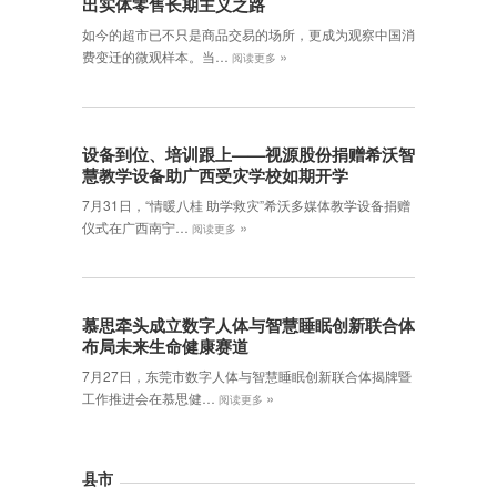
出实体零售长期主义之路
如今的超市已不只是商品交易的场所，更成为观察中国消
»
费变迁的微观样本。当…
阅读更多
设备到位、培训跟上——视源股份捐赠希沃智
慧教学设备助广西受灾学校如期开学
7月31日，“情暖八桂 助学救灾”希沃多媒体教学设备捐赠
»
仪式在广西南宁…
阅读更多
慕思牵头成立数字人体与智慧睡眠创新联合体
布局未来生命健康赛道
7月27日，东莞市数字人体与智慧睡眠创新联合体揭牌暨
»
工作推进会在慕思健…
阅读更多
县市