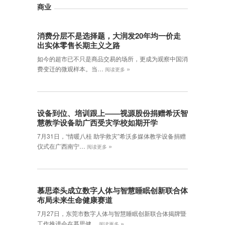
商业
消费分层不是选择题，大润发20年均一价走
出实体零售长期主义之路
如今的超市已不只是商品交易的场所，更成为观察中国消
»
费变迁的微观样本。当…
阅读更多
设备到位、培训跟上——视源股份捐赠希沃智
慧教学设备助广西受灾学校如期开学
7月31日，“情暖八桂 助学救灾”希沃多媒体教学设备捐赠
»
仪式在广西南宁…
阅读更多
慕思牵头成立数字人体与智慧睡眠创新联合体
布局未来生命健康赛道
7月27日，东莞市数字人体与智慧睡眠创新联合体揭牌暨
»
工作推进会在慕思健…
阅读更多