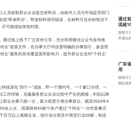
口人员收取群众企业提交材料后，由收件人员与市场监管部门
通过首
实现“即来即办”。即使材料填写错误，在材料可后补的情况下
流超1
，尽可能缩短审批时限。
据南方
开通后
。
通过线上线下广泛宣传引导，充分利用微信公众号发布推
个转企”政策文件，在办事大厅内设置明确的办事指引，参选营
转企”服务的宣传覆盖面和影响力，提升群众企业对“个转企”
广东省
用
据南方
期站房将
心持续深化“四个一”成效，即一个预约号、一个窗口办理、一
结工作经验，克服服务群众企业过程中产生的困难，时刻以降
群众办事只跑一次，最大程度方便办事群众。截至2024年4
00余人次，清溪镇有64家个体户通过“个转企”一次性套餐式
属于百万以上规模企业，按行业分类其中商贸行业29家，制造