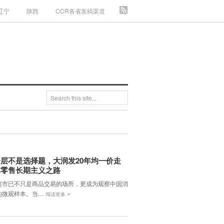
辽宁
陕西
CCR各省发稿渠道
层不是选择题，大润发20年均一价走
体零售长期主义之路
超市已不只是商品交易的场所，更成为观察中国消
»
的微观样本。当…
阅读更多