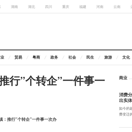
东
湖南
湖北
四川
重庆
福建
河南
云南
商业
贸易
粤商
政务
社会
民生
旅游
文化
推行”个转企”一件事一
商业
消费分
出实
如今的
费变迁
镇：推行”个转企”一件事一次办