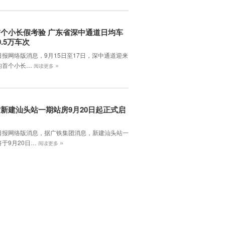
个小长假考验 广东省深中通道日均车
0.5万车次
日报网络版消息，9月15日至17日，深中通道迎来
»
的首个小长…
阅读更多
新建汕头站一期站房9月20日起正式启
日报网络版消息，据广铁集团消息，新建汕头站一
»
于9月20日…
阅读更多