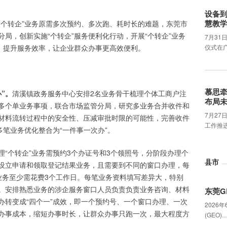
设备
慧教
“个转企”业务原需多次预约、多次跑、耗时长的难题，东莞市
局，创新实施“个转企”服务便利化行动，开展“个转企”业务
7月31
程、提升服务效率，让企业群众办事更高效便利。
仪式在
慕思
”。
清溪镇政务服务中心安排2名业务骨干梳理个体工商户注
布局
多个单业务事项，联合市场监管分局，研究多业务合并收件和
7月2
材料流转过程中的安全性、压减审批时限的可能性，完善收件
工作推
多笔业务优化整合为“一件事一次办”。
理“个转企”业务需预约3个办证号和3个领照号，分阶段办理个
县市
设立申请和领取登记结果业务，且需要到不同的窗口办理，每
业务至少需花费3个工作日。每笔业务资料填写差异大，特别
。安排熟悉业务的涉企服务窗口人员负责负责业务咨询、材料
东莞G
办转变成“四个一”成效，即一个预约号、一个窗口办理、一次
2026
办事成本，缩短办事时长，让群众办事只跑一次，最大程度方
(GEO)