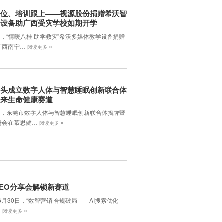
到位、培训跟上——视源股份捐赠希沃智
学设备助广西受灾学校如期开学
日，“情暖八桂 助学救灾”希沃多媒体教学设备捐赠
»
广西南宁…
阅读更多
牵头成立数字人体与智慧睡眠创新联合体
未来生命健康赛道
7日，东莞市数字人体与智慧睡眠创新联合体揭牌暨
»
进会在慕思健…
阅读更多
EO分享会解锁新赛道
年6月30日，‌“数智营销 合规破局——AI搜索优化
»
…
阅读更多