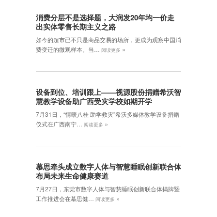
消费分层不是选择题，大润发20年均一价走
出实体零售长期主义之路
如今的超市已不只是商品交易的场所，更成为观察中国消
»
费变迁的微观样本。当…
阅读更多
设备到位、培训跟上——视源股份捐赠希沃智
慧教学设备助广西受灾学校如期开学
7月31日，“情暖八桂 助学救灾”希沃多媒体教学设备捐赠
»
仪式在广西南宁…
阅读更多
慕思牵头成立数字人体与智慧睡眠创新联合体
布局未来生命健康赛道
7月27日，东莞市数字人体与智慧睡眠创新联合体揭牌暨
»
工作推进会在慕思健…
阅读更多