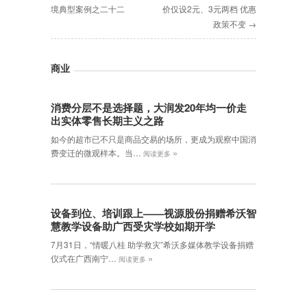
境典型案例之二十二
价仅设2元、3元两档 优惠
政策不变 →
商业
消费分层不是选择题，大润发20年均一价走
出实体零售长期主义之路
如今的超市已不只是商品交易的场所，更成为观察中国消
»
费变迁的微观样本。当…
阅读更多
设备到位、培训跟上——视源股份捐赠希沃智
慧教学设备助广西受灾学校如期开学
7月31日，“情暖八桂 助学救灾”希沃多媒体教学设备捐赠
»
仪式在广西南宁…
阅读更多