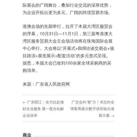
际展会的广阔舞台，叠加行业交流的深厚优势，
为企业开拓出更为多元、广阔的跨境贸易市场。
港澳会场的先期举行，拉开了本届大湾区服贸会
的序幕，10月31日—11月1日，第三届粤港澳大
湾区服务贸易大会主会场活动将在珠海国际会展
中心举行。大会将以“开幕式+B2B洽谈交易会+项
目路演+展览展示+配套活动”的多元形式呈现。
据悉，本届大会已收到100余家全球采购商的采
购清单。
来源：广东省人民政府网
← 广东阳江：全力以赴做
广交会向“新”力！卓志向全
好企业服务 逐一督办化解
球客商展示数字供应链出海
企业诉求
新方案 →
商业