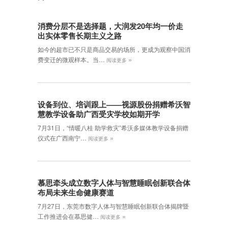
消费分层不是选择题，大润发20年均一价走
出实体零售长期主义之路
如今的超市已不只是商品交易的场所，更成为观察中国消
»
费变迁的微观样本。当…
阅读更多
设备到位、培训跟上——视源股份捐赠希沃智
慧教学设备助广西受灾学校如期开学
7月31日，“情暖八桂 助学救灾”希沃多媒体教学设备捐赠
»
仪式在广西南宁…
阅读更多
慕思牵头成立数字人体与智慧睡眠创新联合体
布局未来生命健康赛道
7月27日，东莞市数字人体与智慧睡眠创新联合体揭牌暨
»
工作推进会在慕思健…
阅读更多