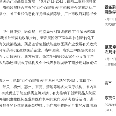
医药产业高质量发展，10月24日-25日，由省工业和信息化
设备
、省药监局联合主办的“百企百院粤医行”药械推介发布活动广
慧教
举办。省工业和信息化厅党组成员陈绩、广州市政府副秘书长
7月31
仪式在
、卫生健康委、医保局、药监局分别宣讲解读了“生物医药38
及我省外资奖励政策措施、新发展阶段下医学科技创新转化工
有关政策措施、药品监管创新赋能生物医药产业发展有关政策
慕思
邦制药等8家生物医药企业、省中医院、省第二中医院代表分
布局
介，迈盛医疗、康方药业、微芯生物等60余家企业设置了产
7月2
次活动还组织医疗机构及企业代表参观调研了南沙规划展览馆
工作推
举措之一，也是“百企百院粤医行”系列活动的第4场，邀请了生
县市
、韶关、梅州、惠州、东莞、清远等地各大医疗机构、省内重
加，有效促进了院企供需交流对接，有力推动了创新药品入院应
东莞G
将组织生物医药企业和医疗机构的双向调研考察等活动，进一
2026
民群众的身体健康保驾护航，为广东生物医药产业的发展增添
(GEO)