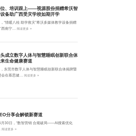
到位、培训跟上——视源股份捐赠希沃智
学设备助广西受灾学校如期开学
日，“情暖八桂 助学救灾”希沃多媒体教学设备捐赠
»
广西南宁…
阅读更多
牵头成立数字人体与智慧睡眠创新联合体
未来生命健康赛道
7日，东莞市数字人体与智慧睡眠创新联合体揭牌暨
»
进会在慕思健…
阅读更多
EO分享会解锁新赛道
年6月30日，‌“数智营销 合规破局——AI搜索优化
»
…
阅读更多