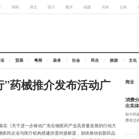
东
湖南
湖北
四川
重庆
福建
河南
云南
商业
贸易
粤商
政务
社会
民生
旅游
文化
行”药械推介发布活动广
商业
消费分
出实
如今的
费变迁
落实《关于进一步推动广东生物医药产业高质量发展的行动方
生物医药企业与医疗机构搭建供需对接桥梁，加快推动创新药品