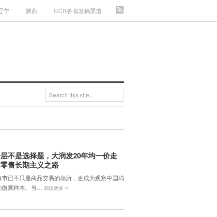
辽宁
陕西
CCR各省发稿渠道
层不是选择题，大润发20年均一价走
体零售长期主义之路
超市已不只是商品交易的场所，更成为观察中国消
»
的微观样本。当…
阅读更多