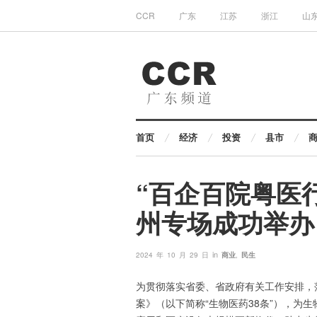
CCR
广东
江苏
浙江
山
首页
经济
投资
县市
“百企百院粤医
州专场成功举办
in
2024 年 10 月 29 日
商业
,
民生
为贯彻落实省委、省政府有关工作安排，
案》（以下简称“生物医药38条”），为