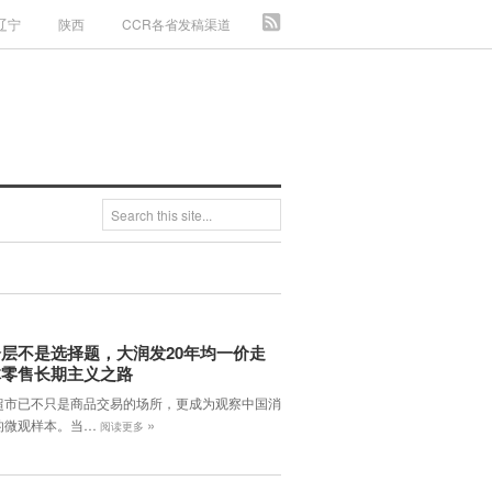
辽宁
陕西
CCR各省发稿渠道
层不是选择题，大润发20年均一价走
体零售长期主义之路
超市已不只是商品交易的场所，更成为观察中国消
»
的微观样本。当…
阅读更多