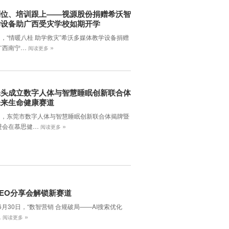
到位、培训跟上——视源股份捐赠希沃智
学设备助广西受灾学校如期开学
日，“情暖八桂 助学救灾”希沃多媒体教学设备捐赠
»
广西南宁…
阅读更多
牵头成立数字人体与智慧睡眠创新联合体
未来生命健康赛道
7日，东莞市数字人体与智慧睡眠创新联合体揭牌暨
»
进会在慕思健…
阅读更多
EO分享会解锁新赛道
年6月30日，‌“数智营销 合规破局——AI搜索优化
»
…
阅读更多