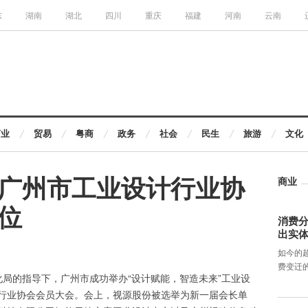
东
湖南
湖北
四川
重庆
福建
河南
云南
商业
贸易
粤商
政务
社会
民生
旅游
文化
广州市工业设计行业协
商业
位
消费分
出实
如今的
费变迁
局的指导下，广州市成功举办“设计赋能，智造未来”工业设
行业协会会员大会。会上，视源股份被选举为新一届会长单