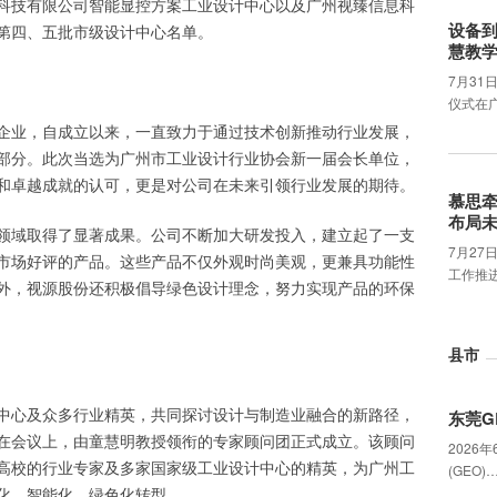
科技有限公司智能显控方案工业设计中心以及广州视臻信息科
设备
第四、五批市级设计中心名单。
慧教
7月31
仪式在
企业，自成立以来，一直致力于通过技术创新推动行业发展，
部分。此次当选为广州市工业设计行业协会新一届会长单位，
和卓越成就的认可，更是对公司在未来引领行业发展的期待。
慕思
布局
领域取得了显著成果。公司不断加大研发投入，建立起了一支
7月2
市场好评的产品。这些产品不仅外观时尚美观，更兼具功能性
工作推
外，视源股份还积极倡导绿色设计理念，努力实现产品的环保
县市
中心及众多行业精英，共同探讨设计与制造业融合的新路径，
东莞G
在会议上，由童慧明教授领衔的专家顾问团正式成立。该顾问
2026
高校的行业专家及多家国家级工业设计中心的精英，为广州工
(GEO)
化、智能化、绿色化转型。