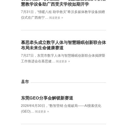
慧教学设备助广西受灾学校如期开学
7月31日，“情暖八桂 助学救灾”希沃多媒体教学设备捐赠
»
仪式在广西南宁…
阅读更多
慕思牵头成立数字人体与智慧睡眠创新联合体
布局未来生命健康赛道
7月27日，东莞市数字人体与智慧睡眠创新联合体揭牌暨
»
工作推进会在慕思健…
阅读更多
县市
东莞GEO分享会解锁新赛道
2026年6月30日，‌“数智营销 合规破局——AI搜索优化
»
(GEO)…
阅读更多