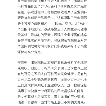
在芳华国际集团相关负责人的陪同下，张咏院长
一行首先参观了芳华生命科学研究院及其产品体
验馆。参观过程中，考察团细致观摩了企业的科
研设施与创新产品展示，并认真听取了芳华国际
关于其核心战略布局——“阳光、空气、水”系列
产品的详细汇报。该战略聚焦于人类生存与健康
最基础、最核心的要素，展现了企业深远的战略
眼光与扎实的科研导向。张咏院长在观摩后对芳
华国际的战略方向与取得的实践成果给予了高度
评价与充分肯定。
交流中，张咏院长从宏观产业视角分析了全球健
康现状。他指出，相关研究表明，当前世界上仅
有约百分之五的人口可被视为完全健康，另有约
百分之二十明确为患病状态，而高达百分之七十
五的庞大群体则处于亚健康状态。这一数据深刻
揭示了大健康产业所面临的巨大需求与广阔前
景，使其成为名副其实、潜力无限的产业蓝海。
他进一步强调，面对市场上层出不穷的大健康产