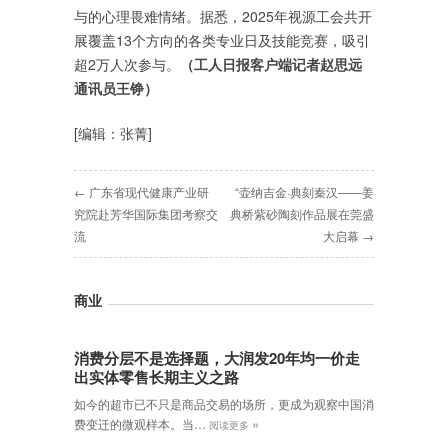
与的心理畏难情绪。据悉，2025年视源工会共开
展覆盖13个方向的各类专业日及技能竞赛，吸引
超2万人次参与。
（工人日报客户端记者赵思远
通讯员王铮）
[编辑：张菁]
← 广东省现代健康产业研
“壶纳吉金·典刻秦汉——姜
究院赴芳华国际集团考察交
典桥紫砂陶刻作品展在莞盛
流
大启幕 →
商业
消费分层不是选择题，大润发20年均一价走
出实体零售长期主义之路
如今的超市已不只是商品交易的场所，更成为观察中国消
»
费变迁的微观样本。当…
阅读更多