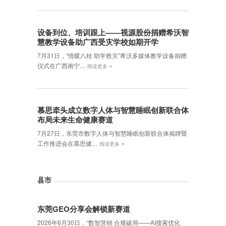
设备到位、培训跟上——视源股份捐赠希沃智
慧教学设备助广西受灾学校如期开学
7月31日，“情暖八桂 助学救灾”希沃多媒体教学设备捐赠
»
仪式在广西南宁…
阅读更多
慕思牵头成立数字人体与智慧睡眠创新联合体
布局未来生命健康赛道
7月27日，东莞市数字人体与智慧睡眠创新联合体揭牌暨
»
工作推进会在慕思健…
阅读更多
县市
东莞GEO分享会解锁新赛道
2026年6月30日，‌“数智营销 合规破局——AI搜索优化