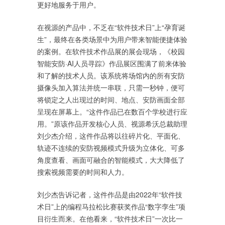
更好地服务于用户。
在视源的产品中，不乏在“软件技术日”上“孕育诞
生”，最终在各类场景中为用户带来智能便捷体验
的案例。在软件技术作品展的展会现场，《校园
智能安防·AI人员寻踪》作品展区围满了前来体验
和了解的技术人员。该系统将场馆内的所有安防
摄像头加入算法并统一串联，只需一秒钟，便可
将锁定之人出现过的时间、地点、安防画面全部
呈现在屏幕上。“这件作品已在数百个学校进行应
用。”原该作品开发核心人员、视源希沃总裁助理
刘少杰介绍，这件作品将以往碎片化、平面化、
轨迹不连续的安防视频模式升级为立体化、可多
角度查看、画面可融合的智能模式，大大降低了
搜索视频需要的时间和人力。
刘少杰告诉记者，这件作品是由2022年“软件技
术日”上的编程马拉松比赛获奖作品“数字孪生”项
目衍生而来。在他看来，“软件技术日”一次比一