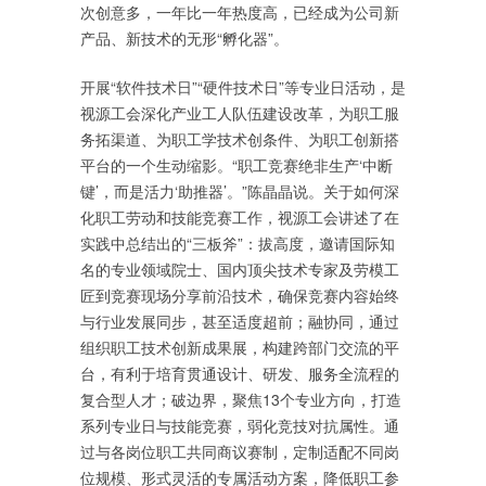
次创意多，一年比一年热度高，已经成为公司新
产品、新技术的无形“孵化器”。
开展“软件技术日”“硬件技术日”等专业日活动，是
视源工会深化产业工人队伍建设改革，为职工服
务拓渠道、为职工学技术创条件、为职工创新搭
平台的一个生动缩影。“职工竞赛绝非生产‘中断
键’，而是活力‘助推器’。”陈晶晶说。关于如何深
化职工劳动和技能竞赛工作，视源工会讲述了在
实践中总结出的“三板斧”：拔高度，邀请国际知
名的专业领域院士、国内顶尖技术专家及劳模工
匠到竞赛现场分享前沿技术，确保竞赛内容始终
与行业发展同步，甚至适度超前；融协同，通过
组织职工技术创新成果展，构建跨部门交流的平
台，有利于培育贯通设计、研发、服务全流程的
复合型人才；破边界，聚焦13个专业方向，打造
系列专业日与技能竞赛，弱化竞技对抗属性。通
过与各岗位职工共同商议赛制，定制适配不同岗
位规模、形式灵活的专属活动方案，降低职工参