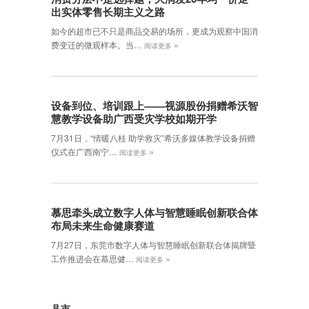
出实体零售长期主义之路
如今的超市已不只是商品交易的场所，更成为观察中国消
»
费变迁的微观样本。当…
阅读更多
设备到位、培训跟上——视源股份捐赠希沃智
慧教学设备助广西受灾学校如期开学
7月31日，“情暖八桂 助学救灾”希沃多媒体教学设备捐赠
»
仪式在广西南宁…
阅读更多
慕思牵头成立数字人体与智慧睡眠创新联合体
布局未来生命健康赛道
7月27日，东莞市数字人体与智慧睡眠创新联合体揭牌暨
»
工作推进会在慕思健…
阅读更多
县市